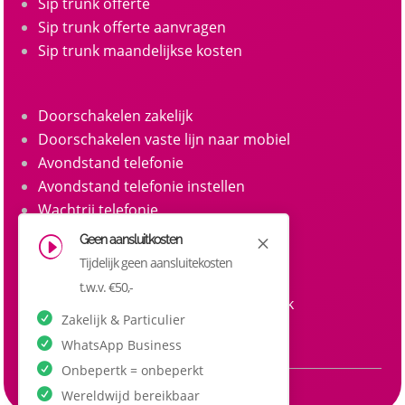
Sip trunk offerte
Sip trunk offerte aanvragen
Sip trunk maandelijkse kosten
Doorschakelen zakelijk
Doorschakelen vaste lijn naar mobiel
Avondstand telefonie
Avondstand telefonie instellen
Wachtrij telefonie
Call queue telefonie
Geen aansluitkosten
M
I
Belgroepen
Tijdelijk geen aansluitekosten
Belgroep instellen zakelijke telefonie
t.w.v. €50,-
Doorkiesnummers aanvragen zakelijk
Zakelijk & Particulier
Doorkiesnummer per medewerker
WhatsApp Business
Onbepertk = onbeperkt
Wereldwijd bereikbaar