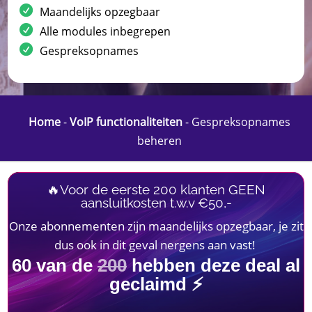
Maandelijks opzegbaar
Alle modules inbegrepen
Gespreksopnames
Home
-
VoIP functionaliteiten
-
Gespreksopnames
beheren
🔥Voor de eerste 200 klanten GEEN
aansluitkosten t.w.v €50,-
Onze abonnementen zijn maandelijks opzegbaar, je zit
dus ook in dit geval nergens aan vast!
60
van de
200
hebben deze deal al
geclaimd ⚡