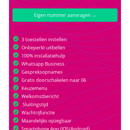
Eigen nummer aanvragen →
3 toestellen instellen
Onbeperkt uitbellen
100% installatiehulp
Whatsapp Business
Gespreksopnames
Gratis doorschakelen naar 06
Keuzemenu
Welkomstbericht
Sluitingstijd
Wachtrijfunctie
Maandelijks opzegbaar
Smartphone App (IOS/Android)