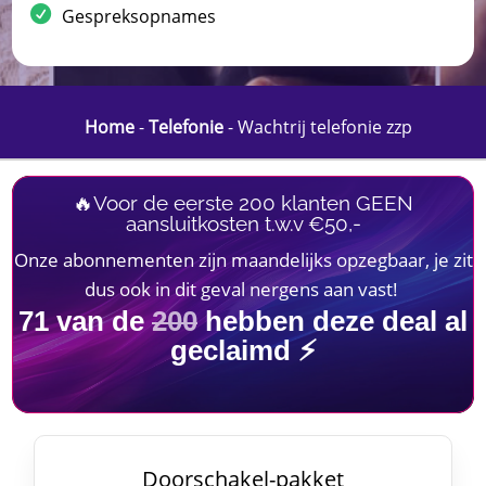
Gespreksopnames
Home
-
Telefonie
-
Wachtrij telefonie zzp
🔥Voor de eerste 200 klanten GEEN
aansluitkosten t.w.v €50,-
Onze abonnementen zijn maandelijks opzegbaar, je zit
dus ook in dit geval nergens aan vast!
71
van de
200
hebben deze deal al
geclaimd ⚡
Doorschakel-pakket