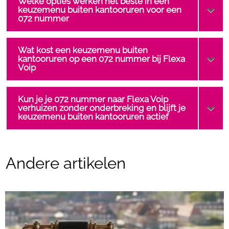
Welke opties werken het beste in een
keuzemenu buiten kantooruren voor een
072 nummer
Wat kost een keuzemenu buiten
kantooruren op een 072 nummer bij Flexa
Voip
Kun je je 072 nummer naar Flexa Voip
verhuizen zonder onderbreking en blijft je
keuzemenu buiten kantooruren actief
Andere artikelen