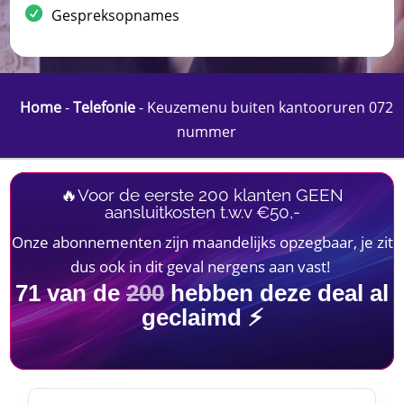
Gespreksopnames
Home
-
Telefonie
-
Keuzemenu buiten kantooruren 072
nummer
🔥Voor de eerste 200 klanten GEEN
aansluitkosten t.w.v €50,-
Onze abonnementen zijn maandelijks opzegbaar, je zit
dus ook in dit geval nergens aan vast!
71
van de
200
hebben deze deal al
geclaimd ⚡