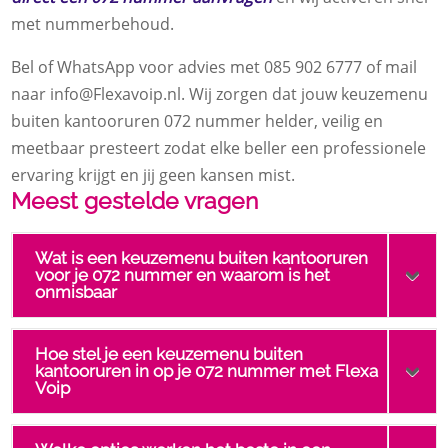
met nummerbehoud.
Bel of WhatsApp voor advies met 085 902 6777 of mail
naar info@Flexavoip.nl. Wij zorgen dat jouw keuzemenu
buiten kantooruren 072 nummer helder, veilig en
meetbaar presteert zodat elke beller een professionele
ervaring krijgt en jij geen kansen mist.
Meest gestelde vragen
Wat is een keuzemenu buiten kantooruren
voor je 072 nummer en waarom is het
onmisbaar
Hoe stel je een keuzemenu buiten
kantooruren in op je 072 nummer met Flexa
Voip