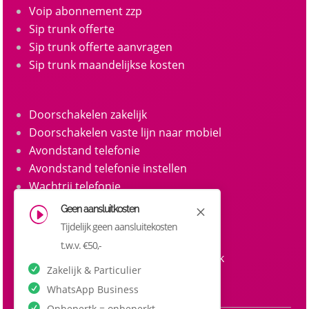
Voip abonnement zzp
Sip trunk offerte
Sip trunk offerte aanvragen
Sip trunk maandelijkse kosten
Doorschakelen zakelijk
Doorschakelen vaste lijn naar mobiel
Avondstand telefonie
Avondstand telefonie instellen
Wachtrij telefonie
Call queue telefonie
Geen aansluitkosten
M
I
Belgroepen
Tijdelijk geen aansluitekosten
Belgroep instellen zakelijke telefonie
t.w.v. €50,-
Doorkiesnummers aanvragen zakelijk
Zakelijk & Particulier
Doorkiesnummer per medewerker
WhatsApp Business
Onbepertk = onbeperkt