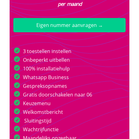
per maand
Eigen nummer aanvragen →
3 toestellen instellen
Onbeperkt uitbellen
100% installatiehulp
Whatsapp Business
Gespreksopnames
Gratis doorschakelen naar 06
Keuzemenu
Welkomstbericht
Sluitingstijd
Wachtrijfunctie
Maandelijks opzegbaar