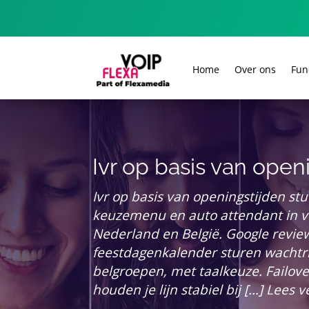
Home
Over ons
Fun
Ivr op basis van open
Ivr op basis van openingstijden stuur
keuzemenu en auto attendant in vo
Nederland en België. Google reviews
feestdagenkalender sturen wachtri
belgroepen, met taalkeuze. Failov
houden je lijn stabiel bij […] Lees 