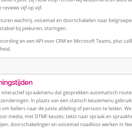
reviews vijf op vijf.
uren wachtrij, voicemail en doorschakelen naar belgroepen,
abiel bij piekuren, storingen.
l recording en een API voor CRM en Microsoft Teams, plus call
heid.
ningstijden
n interactief spraakmenu dat gesprekken automatisch routee
tzonderingen. In plaats van een statisch keuzemenu gebruikt
tie om bellers naar de juiste afdeling of persoon te leiden.
oor media, met DTMF keuzes, tekst naar spraak en spraakher
ijen, doorschakelingen en voicemail naadloos werken in Ned