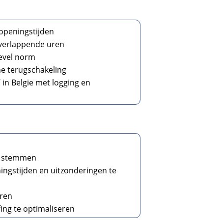
 openingstijden
 overlappende uren
level norm
he terugschakeling
n Belgie met logging en
ke stemmen
ingstijden en uitzonderingen te
uren
ing te optimaliseren