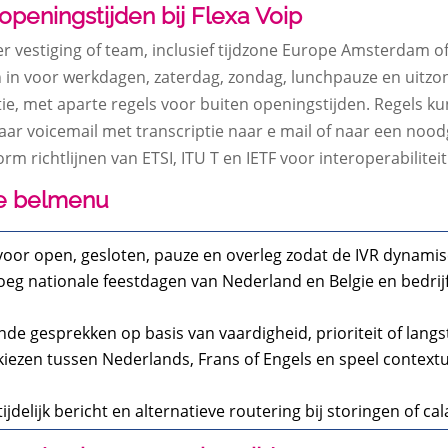
openingstijden bij Flexa Voip
er vestiging of team, inclusief tijdzone Europe Amsterdam o
n in voor werkdagen, zaterdag, zondag, lunchpauze en uitzon
atie, met aparte regels voor buiten openingstijden. Regels 
aar voicemail met transcriptie naar e mail of naar een noo
m richtlijnen van ETSI, ITU T en IETF voor interoperabilitei
je belmenu
 voor open, gesloten, pauze en overleg zodat de IVR dynamisc
voeg nationale feestdagen van Nederland en Belgie en bedrij
nde gesprekken op basis van vaardigheid, prioriteit of langs
s kiezen tussen Nederlands, Frans of Engels en speel context
tijdelijk bericht en alternatieve routering bij storingen of ca