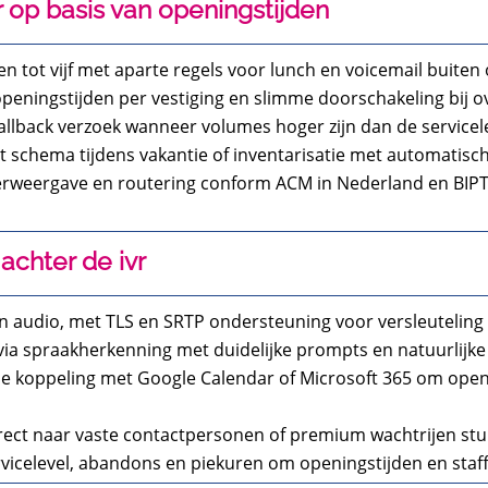
r op basis van openingstijden
en tot vijf met aparte regels voor lunch en voicemail buiten
 openingstijden per vestiging en slimme doorschakeling bij
 callback verzoek wanneer volumes hoger zijn dan de service
ast schema tijdens vakantie of inventarisatie met automatisc
weergave en routering conform ACM in Nederland en BIPT i
achter de ivr
e en audio, met TLS en SRTP ondersteuning voor versleuteling
f via spraakherkenning met duidelijke prompts en natuurlij
ele koppeling met Google Calendar of Microsoft 365 om open
irect naar vaste contactpersonen of premium wachtrijen st
vicelevel, abandons en piekuren om openingstijden en staff