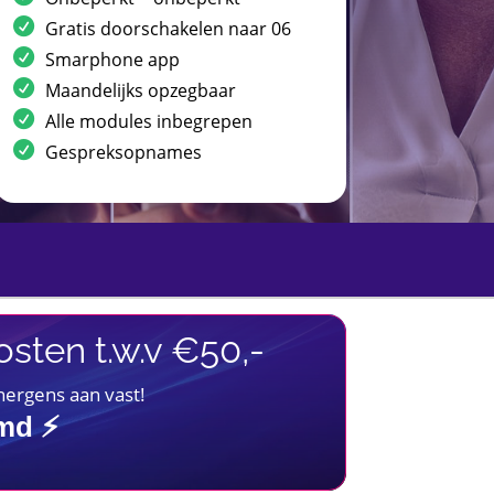
Gratis doorschakelen naar 06
Smarphone app
Maandelijks opzegbaar
Alle modules inbegrepen
Gespreksopnames
sten t.w.v €50,-
 nergens aan vast!
imd ⚡