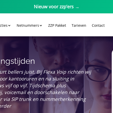
Nieuw voor zzp’ers →
cties
Netnummers
ZZP Pakket
Tarieven
Contact
ingstijden
t bellers juist. Bij Flexa Voip richten wij
or kantooruren en na sluiting in
 vijf op vijf. Tijdschema plus
j, voicemail en doorschakelen naar
er via SIP trunk en nummerherkenning
verder