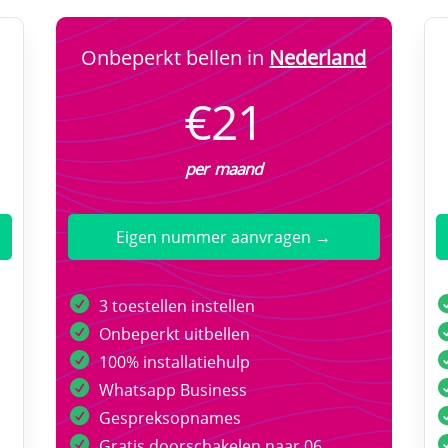
Onbeperkt bellen in
Nederland
€21
per maand
Eigen nummer aanvragen →
3 toestellen instellen
Onbeperkt uitbellen
100% installatiehulp
Whatsapp Business
Gespreksopnames
Gratis doorschakelen naar 06