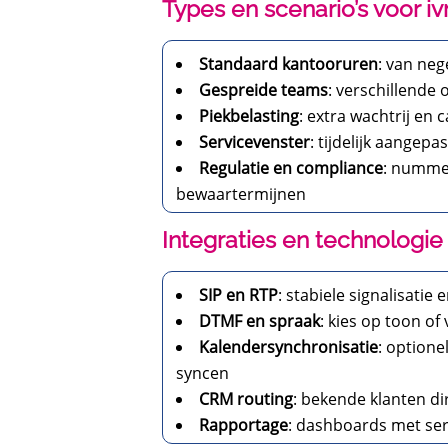
Types en scenario’s voor iv
Standaard kantooruren
: van neg
Gespreide teams
: verschillende
Piekbelasting
: extra wachtrij en
Servicevenster
: tijdelijk aangep
Regulatie en compliance
: nummer
bewaartermijnen
Integraties en technologie 
SIP en RTP
: stabiele signalisati
DTMF en spraak
: kies op toon o
Kalendersynchronisatie
: option
syncen
CRM routing
: bekende klanten d
Rapportage
: dashboards met ser