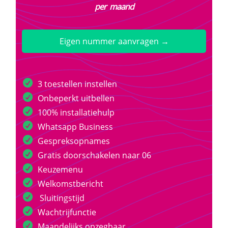
per maand
Eigen nummer aanvragen →
3 toestellen instellen
Onbeperkt uitbellen
100% installatiehulp
Whatsapp Business
Gespreksopnames
Gratis doorschakelen naar 06
Keuzemenu
Welkomstbericht
Sluitingstijd
Wachtrijfunctie
Maandelijks opzegbaar