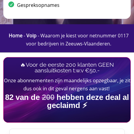
Gespreksopnames
Home
-
Voip
-
Waarom je kiest voor netnummer 0117
voor bedrijven in Zeeuws-Vlaanderen.​
🔥Voor de eerste 200 klanten GEEN
aansluitkosten t.w.v €50,-
Onze abonnementen zijn maandelijks opzegbaar, je zit
dus ook in dit geval nergens aan vast!
82
van de
200
hebben deze deal al
geclaimd ⚡