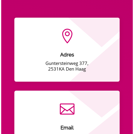

Adres
Guntersteinweg 377,
2531KA Den Haag

Email