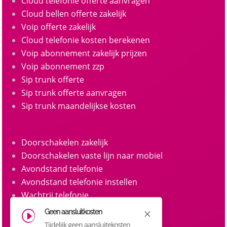
Cloud telefonie offerte aanvragen
Cloud bellen offerte zakelijk
Voip offerte zakelijk
Cloud telefonie kosten berekenen
Voip abonnement zakelijk prijzen
Voip abonnement zzp
Sip trunk offerte
Sip trunk offerte aanvragen
Sip trunk maandelijkse kosten
Doorschakelen zakelijk
Doorschakelen vaste lijn naar mobiel
Avondstand telefonie
Avondstand telefonie instellen
Wachtrij telefonie
Call queue telefonie
Geen aansluitkosten
M
I
Belgroepen
Tijdelijk geen aansluitekosten