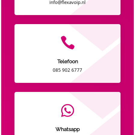
info@flexavoip.nl

Telefoon
085 902 6777

Whatsapp