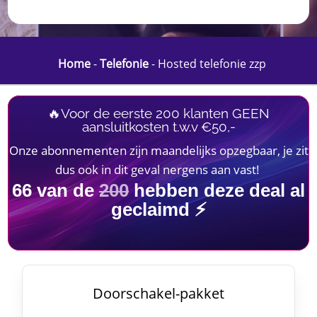
Home
-
Telefonie
-
Hosted telefonie zzp
🔥Voor de eerste 200 klanten GEEN
aansluitkosten t.w.v €50,-
Onze abonnementen zijn maandelijks opzegbaar, je zit
dus ook in dit geval nergens aan vast!
66
van de
200
hebben deze deal al
geclaimd ⚡
Doorschakel-pakket