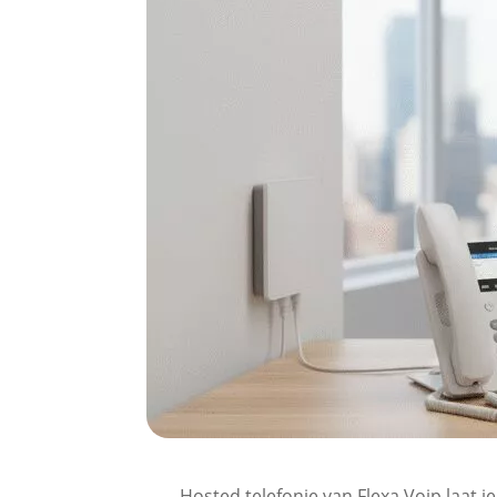
Hosted telefonie van Flexa Voip laat j