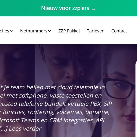
Nieuw voor zzp’ers →
cties
Netnummers
ZZP Pakket
Tarieven
Contact
t je team bellen met cloud telefonie in
el met softphone, vaste toestellen en
osted telefonie bundelt virtuele PBX, SIP
er functies, routering, voicemail, opname,
rosoft Teams en CRM integraties, API
 […] Lees verder