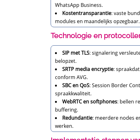
WhatsApp Business.
Kostentransparantie
: vaste bund
modules en maandelijks opzegbaar.
Technologie en protocolle
SIP met TLS
: signalering versleu
belopzet.
SRTP media encryptie
: spraakda
conform AVG.
SBC en QoS
: Session Border Cont
spraakkwaliteit.
WebRTC en softphones
: bellen 
buffering.
Redundantie
: meerdere nodes en 
werken.