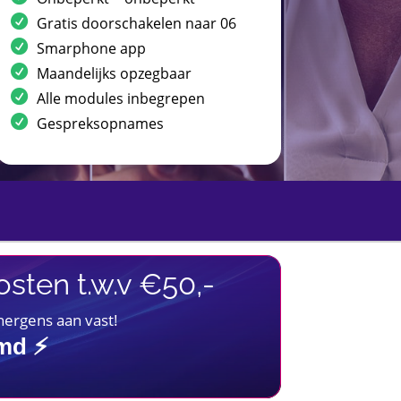
Gratis doorschakelen naar 06
Smarphone app
Maandelijks opzegbaar
Alle modules inbegrepen
Gespreksopnames
sten t.w.v €50,-
 nergens aan vast!
imd ⚡