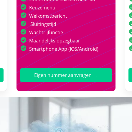
Keuzemenu
Welkomstbericht
Sluitingstijd
Wachtrijfunctie
Maandelijks opzegbaar
Smartphone App (IOS/Android)
Eigen nummer aanvragen →