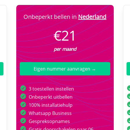
Onbeperkt bellen in
Nederland
€21
per maand
Eigen nummer aanvragen →
3 toestellen instellen
Onbeperkt uitbellen
100% installatiehulp
Whatsapp Business
Gespreksopnames
Gratis doorschakelen naar 06