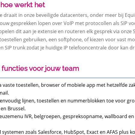
 hoe werkt het
die draait in onze beveiligde datacenters, onder meer bij Eq
Jouw gesprekken lopen over VoIP met protocollen als SIP v
 koppelen dit aan je extensie en routeren elk gesprek via onz
te toestellen gebruiken, een softphone, of kiezen voor vast m
IP trunk zodat je huidige IP telefooncentrale door kan dra
 functies voor jouw team
via vaste toestellen, browser of mobiele app met hetzelfde za
ail.
eenvoudig lijnen, toestellen en nummerblokken toe voor gr
en Brussel.
 keuzemenu IVR, belgroepen, gespreksopname, wallboard en 
CRM systemen zoals Salesforce, HubSpot, Exact en AFAS plus