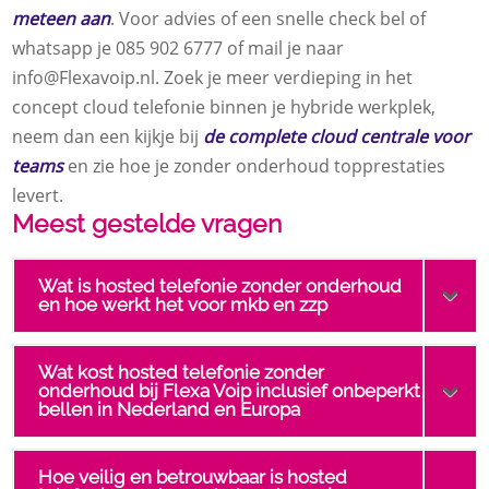
meteen aan
. Voor advies of een snelle check bel of
whatsapp je 085 902 6777 of mail je naar
info@Flexavoip.nl. Zoek je meer verdieping in het
concept cloud telefonie binnen je hybride werkplek,
neem dan een kijkje bij
de complete cloud centrale voor
teams
en zie hoe je zonder onderhoud topprestaties
levert.
Meest gestelde vragen
Wat is hosted telefonie zonder onderhoud
en hoe werkt het voor mkb en zzp
Wat kost hosted telefonie zonder
onderhoud bij Flexa Voip inclusief onbeperkt
bellen in Nederland en Europa
Hoe veilig en betrouwbaar is hosted