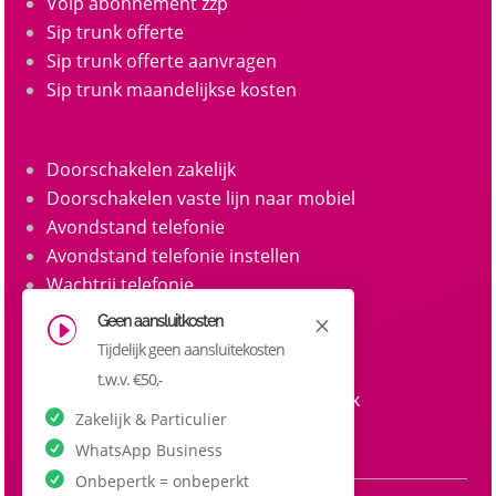
Voip abonnement zzp
Sip trunk offerte
Sip trunk offerte aanvragen
Sip trunk maandelijkse kosten
Doorschakelen zakelijk
Doorschakelen vaste lijn naar mobiel
Avondstand telefonie
Avondstand telefonie instellen
Wachtrij telefonie
Call queue telefonie
Geen aansluitkosten
M
I
Belgroepen
Tijdelijk geen aansluitekosten
Belgroep instellen zakelijke telefonie
t.w.v. €50,-
Doorkiesnummers aanvragen zakelijk
Zakelijk & Particulier
Doorkiesnummer per medewerker
WhatsApp Business
Onbepertk = onbeperkt