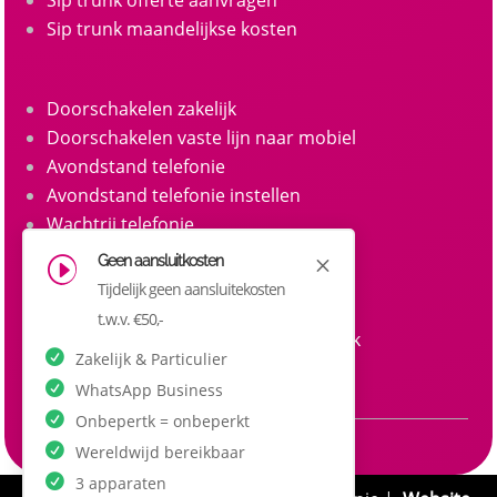
Sip trunk maandelijkse kosten
Doorschakelen zakelijk
Doorschakelen vaste lijn naar mobiel
Avondstand telefonie
Avondstand telefonie instellen
Wachtrij telefonie
Call queue telefonie
Geen aansluitkosten
M
I
Belgroepen
Tijdelijk geen aansluitekosten
Belgroep instellen zakelijke telefonie
t.w.v. €50,-
Doorkiesnummers aanvragen zakelijk
Zakelijk & Particulier
Doorkiesnummer per medewerker
WhatsApp Business
Onbepertk = onbeperkt
Wereldwijd bereikbaar
3 apparaten