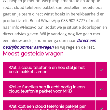
Wij helpen je met ontwerp implementatie en adoptie
zodat cloud telefonie pakket samenstellen moeiteloos
gaat en je team direct winst boekt in bereikbaarheid en
productiviteit.​ Bel of WhatsApp 085 902 6777 of mail
naar info@Flexavoip.​nl zodat we je situatie doorlopen en
direct advies geven.​ Wil je vandaag nog live gaan met
een nieuw bedrijfsnummer ga dan naar
Direct een
bedrijfsnummer aanvragen
en wij regelen de rest.​
Meest gestelde vragen
Wat is cloud telefonie en hoe stel je het
beste pakket samen
Welke functies heb ik echt nodig in een
cloud telefonie pakket voor MKB
Wat kost een cloud telefonie pakket per