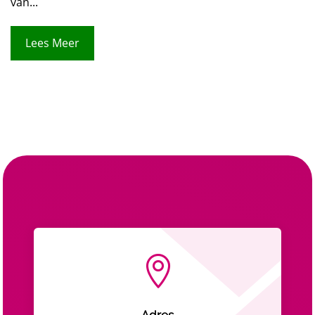
van...
Lees Meer

Adres