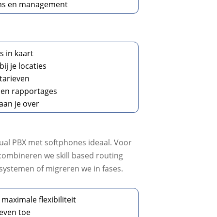
eams en management
s in kaart
ij je locaties
 tarieven
s en rapportages
aan je over
rtual PBX met softphones ideaal. Voor
 combineren we skill based routing
systemen of migreren we in fases.
aximale flexibiliteit
ieven toe