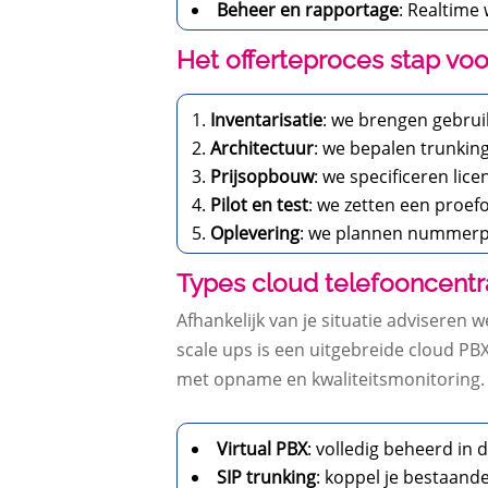
Beheer en rapportage
: Realtime
Het offerteproces stap voo
Inventarisatie
: we brengen gebruik
Architectuur
: we bepalen trunking
Prijsopbouw
: we specificeren lice
Pilot en test
: we zetten een proe
Oplevering
: we plannen nummerpo
Types cloud telefooncentr
Afhankelijk van je situatie adviseren 
scale ups is een uitgebreide cloud PB
met opname en kwaliteitsmonitoring. 
Virtual PBX
: volledig beheerd in
SIP trunking
: koppel je bestaand