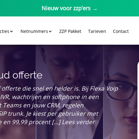
Nieuw voor zzp’ers →
cties
Netnummers
ZZP Pakket
Tarieven
Contact
ud offerte
fferte die snel en helder is. Bij Flexa Voip
t IVR, wachtrijen en softphone in een
t Teams en jouw CRM, regelen
P trunk. Je kiest per gebruiker met
 en 99,99 procent […] Lees verder