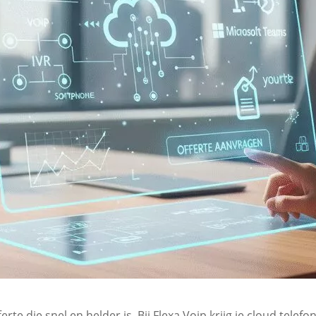
rte die snel en helder is. Bij Flexa Voip krijg je cloud telef