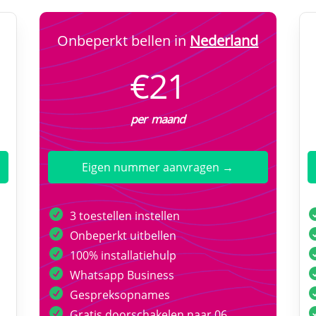
Onbeperkt bellen in
Nederland
€21
per maand
Eigen nummer aanvragen →
3 toestellen instellen
Onbeperkt uitbellen
100% installatiehulp
Whatsapp Business
Gespreksopnames
Gratis doorschakelen naar 06