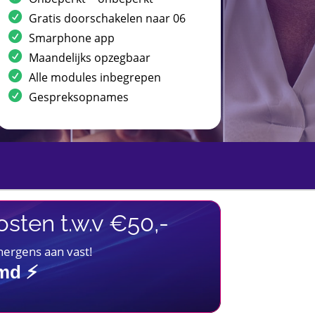
Gratis doorschakelen naar 06
Smarphone app
Maandelijks opzegbaar
Alle modules inbegrepen
Gespreksopnames
sten t.w.v €50,-
 nergens aan vast!
imd ⚡