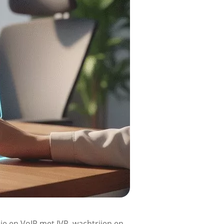
onie en VoIP met IVR, wachtrijen en