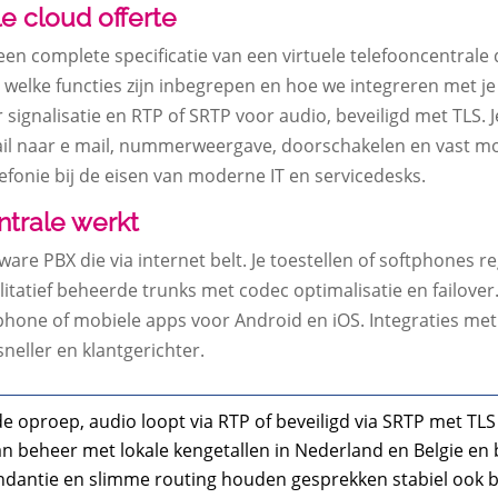
e cloud offerte
en complete specificatie van een virtuele telefooncentrale di
, welke functies zijn inbegrepen en hoe we integreren met 
 signalisatie en RTP of SRTP voor audio, beveiligd met TLS. 
il naar e mail, nummerweergave, doorschakelen en vast mob
lefonie bij de eisen van moderne IT en servicedesks.
trale werkt
are PBX die via internet belt. Je toestellen of softphones reg
tatief beheerde trunks met codec optimalisatie en failover. J
bphone of mobiele apps voor Android en iOS. Integraties m
eller en klantgerichter.
 de oproep, audio loopt via RTP of beveiligd via SRTP met TLS
n beheer met lokale kengetallen in Nederland en Belgie e
ndantie en slimme routing houden gesprekken stabiel ook b