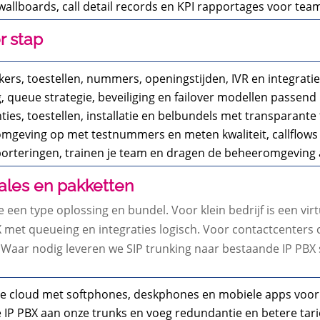
 wallboards, call detail records en KPI rapportages voor t
r stap
ers, toestellen, nummers, openingstijden, IVR en integratie
, queue strategie, beveiliging en failover modellen passend b
nties, toestellen, installatie en belbundels met transparante
fomgeving op met testnummers en meten kwaliteit, callflow
rteringen, trainen je team en dragen de beheeromgeving 
ales en pakketten
we een type oplossing en bundel. Voor klein bedrijf is een vi
X met queueing en integraties logisch. Voor contactcenters
Waar nodig leveren we SIP trunking naar bestaande IP PBX 
 de cloud met softphones, deskphones en mobiele apps voor m
e IP PBX aan onze trunks en voeg redundantie en betere tar