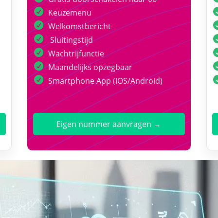
Keuzemenu
Welkomstbericht
Sluitingstijd
Wachtrijfunctie
Maandelijks opzegbaar
Smartphone App (IOS/Android)
Eigen nummer aanvragen →