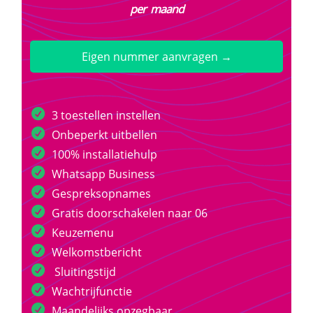
per maand
Eigen nummer aanvragen →
3 toestellen instellen
Onbeperkt uitbellen
100% installatiehulp
Whatsapp Business
Gespreksopnames
Gratis doorschakelen naar 06
Keuzemenu
Welkomstbericht
Sluitingstijd
Wachtrijfunctie
Maandelijks opzegbaar