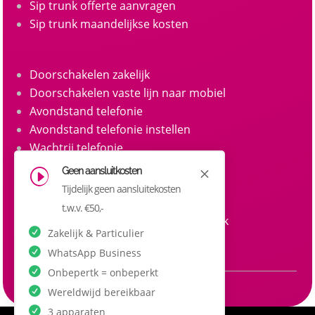
Sip trunk offerte aanvragen
Sip trunk maandelijkse kosten
Doorschakelen zakelijk
Doorschakelen vaste lijn naar mobiel
Avondstand telefonie
Avondstand telefonie instellen
Wachtrij telefonie
Call queue telefonie
Geen aansluitkosten
M
I
Belgroepen
Tijdelijk geen aansluitekosten
Belgroep instellen zakelijke telefonie
t.w.v. €50,-
Doorkiesnummers aanvragen zakelijk
Zakelijk & Particulier
Doorkiesnummer per medewerker
WhatsApp Business
Onbepertk = onbeperkt
Wereldwijd bereikbaar
3 apparaten