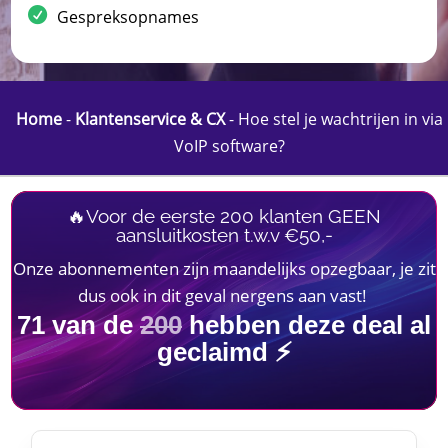
Gespreksopnames
Home
-
Klantenservice & CX
-
Hoe stel je wachtrijen in via
VoIP software?
🔥Voor de eerste 200 klanten GEEN
aansluitkosten t.w.v €50,-
Onze abonnementen zijn maandelijks opzegbaar, je zit
dus ook in dit geval nergens aan vast!
71
van de
200
hebben deze deal al
geclaimd ⚡