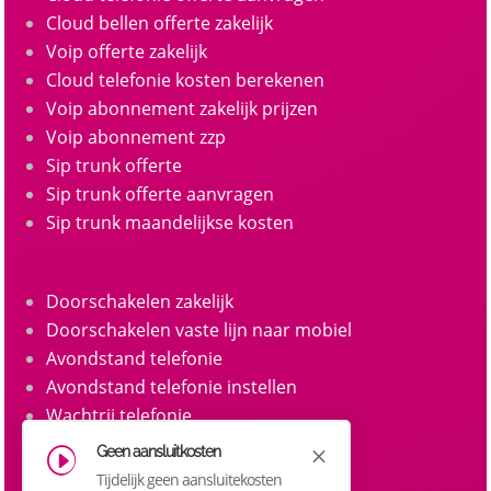
Cloud bellen offerte zakelijk
Voip offerte zakelijk
Cloud telefonie kosten berekenen
Voip abonnement zakelijk prijzen
Voip abonnement zzp
Sip trunk offerte
Sip trunk offerte aanvragen
Sip trunk maandelijkse kosten
Doorschakelen zakelijk
Doorschakelen vaste lijn naar mobiel
Avondstand telefonie
Avondstand telefonie instellen
Wachtrij telefonie
Call queue telefonie
Geen aansluitkosten
M
I
Belgroepen
Tijdelijk geen aansluitekosten