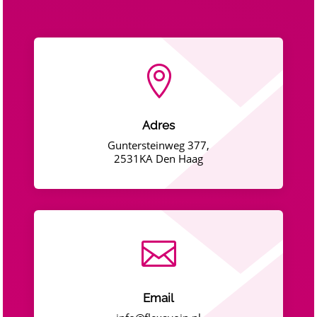

Adres
Guntersteinweg 377,
2531KA Den Haag

Email