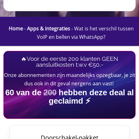
Home
-
Apps & integraties
-
Wat is het verschil tussen
VoIP en bellen via WhatsApp?
🔥Voor de eerste 200 klanten GEEN
aansluitkosten t.w.v €50,-
Onze abonnementen zijn maandelijks opzegbaar, je zit
dus ook in dit geval nergens aan vast!
60
van de
200
hebben deze deal al
geclaimd ⚡
Doorschakel-pakket