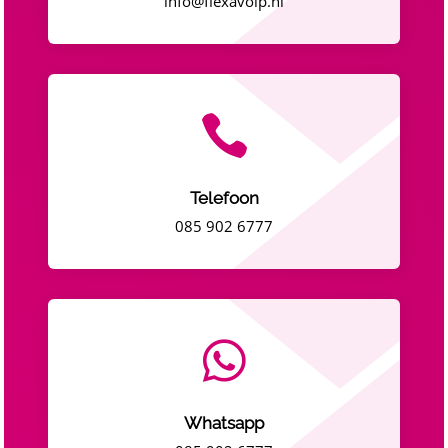
info@flexavoip.nl

Telefoon
085 902 6777

Whatsapp