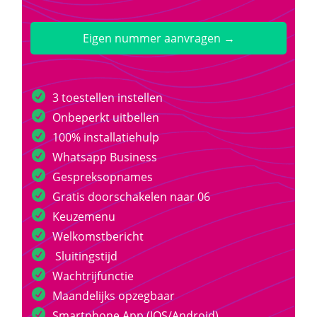
Eigen nummer aanvragen →
3 toestellen instellen
Onbeperkt uitbellen
100% installatiehulp
Whatsapp Business
Gespreksopnames
Gratis doorschakelen naar 06
Keuzemenu
Welkomstbericht
Sluitingstijd
Wachtrijfunctie
Maandelijks opzegbaar
Smartphone App (IOS/Android)