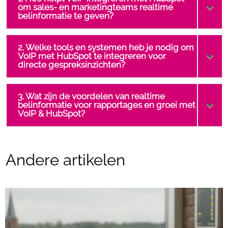
om sales- en marketingteams realtime
belinformatie te geven?
2. Welke tools en systemen heb je nodig om
VoIP met HubSpot te integreren voor
directe gespreksinzichten?
3. Wat zijn de voordelen van realtime
belinformatie voor rapportages en groei met
VoIP & HubSpot?
Andere artikelen