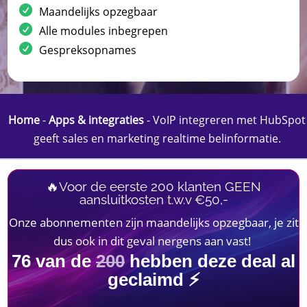
Maandelijks opzegbaar
Alle modules inbegrepen
Gespreksopnames
Home
-
Apps & integraties
-
VoIP integreren met HubSpot
geeft sales en marketing realtime belinformatie.
🔥Voor de eerste 200 klanten GEEN
aansluitkosten t.w.v €50,-
Onze abonnementen zijn maandelijks opzegbaar, je zit
dus ook in dit geval nergens aan vast!
76
van de
200
hebben deze deal al
geclaimd ⚡