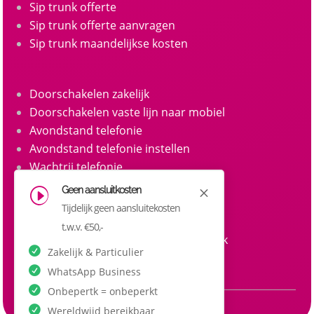
Sip trunk offerte
Sip trunk offerte aanvragen
Sip trunk maandelijkse kosten
Doorschakelen zakelijk
Doorschakelen vaste lijn naar mobiel
Avondstand telefonie
Avondstand telefonie instellen
Wachtrij telefonie
Call queue telefonie
Geen aansluitkosten
M
I
Belgroepen
Tijdelijk geen aansluitekosten
Belgroep instellen zakelijke telefonie
t.w.v. €50,-
Doorkiesnummers aanvragen zakelijk
Zakelijk & Particulier
Doorkiesnummer per medewerker
WhatsApp Business
Onbepertk = onbeperkt
Wereldwijd bereikbaar