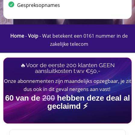
Gespreksopnames
Home
-
Voip
-
Wat betekent een 0161 nummer in de
zakelijke telecom
🔥Voor de eerste 200 klanten GEEN
aansluitkosten t.w.v €50,-
Onze abonnementen zijn maandelijks opzegbaar, je zit
dus ook in dit geval nergens aan vast!
60
van de
200
hebben deze deal al
geclaimd ⚡