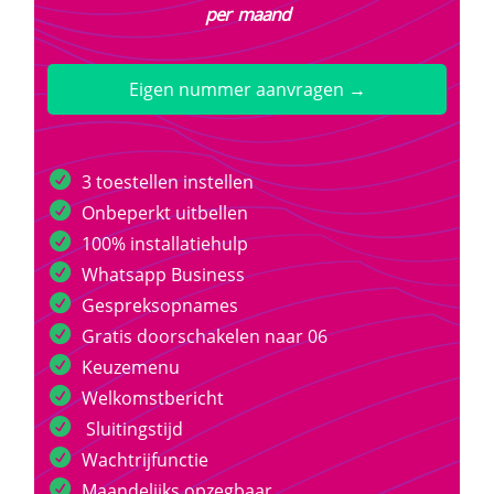
per maand
Eigen nummer aanvragen →
3 toestellen instellen
Onbeperkt uitbellen
100% installatiehulp
Whatsapp Business
Gespreksopnames
Gratis doorschakelen naar 06
Keuzemenu
Welkomstbericht
Sluitingstijd
Wachtrijfunctie
Maandelijks opzegbaar