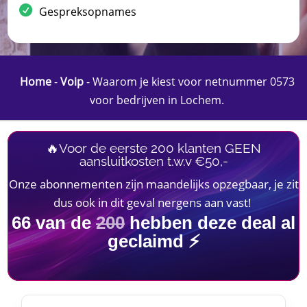
Gespreksopnames
Home
-
Voip
-
Waarom je kiest voor netnummer 0573
voor bedrijven in Lochem.​
🔥Voor de eerste 200 klanten GEEN
aansluitkosten t.w.v €50,-
Onze abonnementen zijn maandelijks opzegbaar, je zit
dus ook in dit geval nergens aan vast!
66
van de
200
hebben deze deal al
geclaimd ⚡