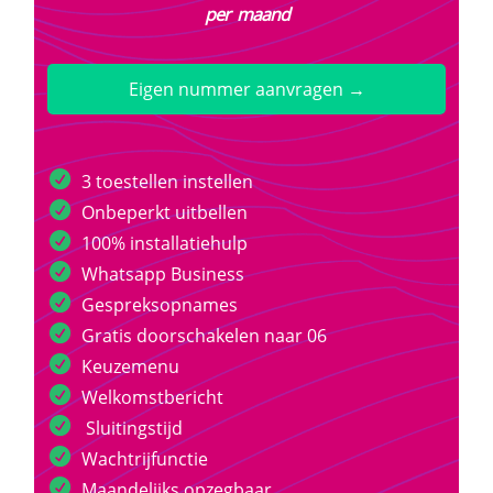
per maand
Eigen nummer aanvragen →
3 toestellen instellen
Onbeperkt uitbellen
100% installatiehulp
Whatsapp Business
Gespreksopnames
Gratis doorschakelen naar 06
Keuzemenu
Welkomstbericht
Sluitingstijd
Wachtrijfunctie
Maandelijks opzegbaar