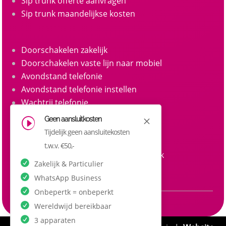
Sip trunk offerte aanvragen
Sip trunk maandelijkse kosten
Doorschakelen zakelijk
Doorschakelen vaste lijn naar mobiel
Avondstand telefonie
Avondstand telefonie instellen
Wachtrij telefonie
Call queue telefonie
Geen aansluitkosten
M
I
Belgroepen
Tijdelijk geen aansluitekosten
Belgroep instellen zakelijke telefonie
t.w.v. €50,-
Doorkiesnummers aanvragen zakelijk
Zakelijk & Particulier
Doorkiesnummer per medewerker
WhatsApp Business
Onbepertk = onbeperkt
Wereldwijd bereikbaar
3 apparaten