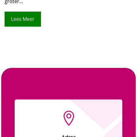
groter...
Lees Meer
