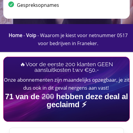
Gespreksopnames
Home
-
Voip
-
Waarom je kiest voor netnummer 0517
voor bedrijven in Franeker.​
🔥Voor de eerste 200 klanten GEEN
aansluitkosten t.w.v €50,-
Onze abonnementen zijn maandelijks opzegbaar, je zit
dus ook in dit geval nergens aan vast!
71
van de
200
hebben deze deal al
geclaimd ⚡