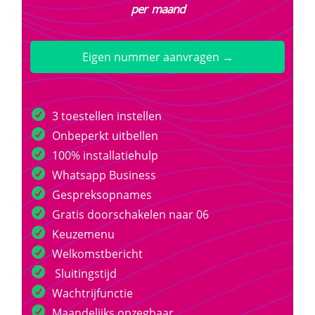
per maand
Eigen nummer aanvragen →
3 toestellen instellen
Onbeperkt uitbellen
100% installatiehulp
Whatsapp Business
Gespreksopnames
Gratis doorschakelen naar 06
Keuzemenu
Welkomstbericht
Sluitingstijd
Wachtrijfunctie
Maandelijks opzegbaar