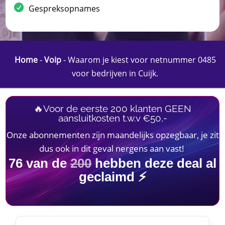
Gespreksopnames
Home
-
Voip
-
Waarom je kiest voor netnummer 0485
voor bedrijven in Cuijk.​
🔥Voor de eerste 200 klanten GEEN
aansluitkosten t.w.v €50,-
Onze abonnementen zijn maandelijks opzegbaar, je zit
dus ook in dit geval nergens aan vast!
76
van de
200
hebben deze deal al
geclaimd ⚡