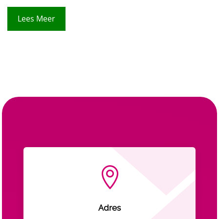
Lees Meer

Adres