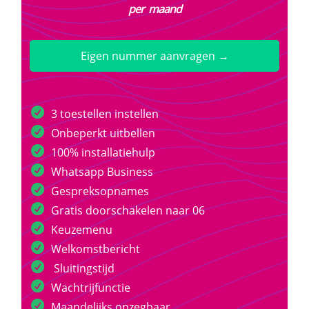
per maand
Eigen nummer aanvragen →
3 toestellen instellen
Onbeperkt uitbellen
100% installatiehulp
Whatsapp Business
Gespreksopnames
Gratis doorschakelen naar 06
Keuzemenu
Welkomstbericht
Sluitingstijd
Wachtrijfunctie
Maandelijks opzegbaar