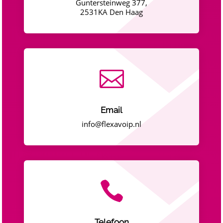
Guntersteinweg 377,
2531KA Den Haag

Email
info@flexavoip.nl

Telefoon