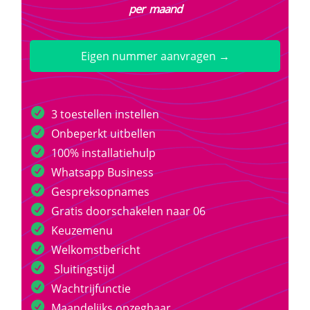
per maand
Eigen nummer aanvragen →
3 toestellen instellen
Onbeperkt uitbellen
100% installatiehulp
Whatsapp Business
Gespreksopnames
Gratis doorschakelen naar 06
Keuzemenu
Welkomstbericht
Sluitingstijd
Wachtrijfunctie
Maandelijks opzegbaar