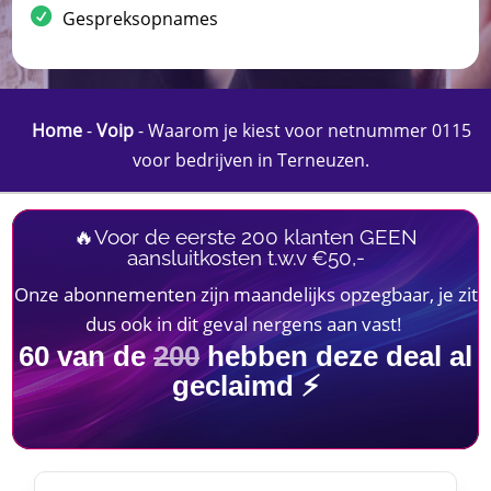
Gespreksopnames
Home
-
Voip
-
Waarom je kiest voor netnummer 0115
voor bedrijven in Terneuzen.​
🔥Voor de eerste 200 klanten GEEN
aansluitkosten t.w.v €50,-
Onze abonnementen zijn maandelijks opzegbaar, je zit
dus ook in dit geval nergens aan vast!
60
van de
200
hebben deze deal al
geclaimd ⚡