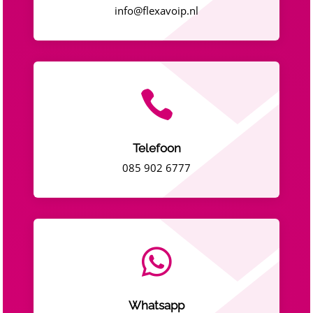
info@flexavoip.nl

Telefoon
085 902 6777

Whatsapp