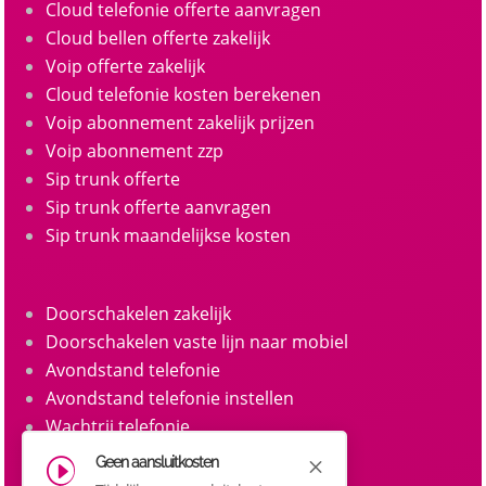
Cloud telefonie offerte aanvragen
Cloud bellen offerte zakelijk
Voip offerte zakelijk
Cloud telefonie kosten berekenen
Voip abonnement zakelijk prijzen
Voip abonnement zzp
Sip trunk offerte
Sip trunk offerte aanvragen
Sip trunk maandelijkse kosten
Doorschakelen zakelijk
Doorschakelen vaste lijn naar mobiel
Avondstand telefonie
Avondstand telefonie instellen
Wachtrij telefonie
Call queue telefonie
Geen aansluitkosten
M
I
Belgroepen