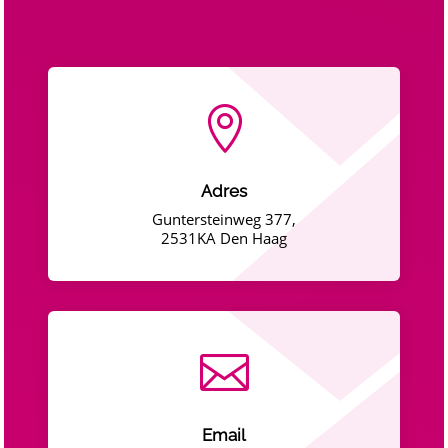

Adres
Guntersteinweg 377,
2531KA Den Haag

Email