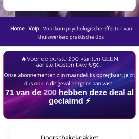
Home
-
Voip
-
Voorkom psychologische effecten van
thuiswerken: praktische tips
🔥Voor de eerste 200 klanten GEEN
aansluitkosten t.w.v €50,-
Onze abonnementen zijn maandelijks opzegbaar, je zit
dus ook in dit geval nergens aan vast!
71
van de
200
hebben deze deal al
geclaimd ⚡
Doorschakel-pakket