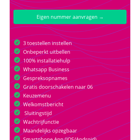
Eigen nummer aanvragen →
3 toestellen instellen
Onbeperkt uitbellen
100% installatiehulp
Whatsapp Business
Gespreksopnames
Gratis doorschakelen naar 06
Keuzemenu
Welkomstbericht
Sluitingstijd
Wachtrijfunctie
Maandelijks opzegbaar
Smartphone App (IOS/Android)