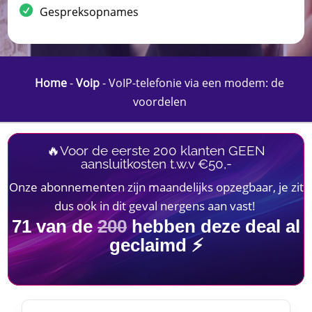
Gespreksopnames
Home
-
Voip
-
VoIP-telefonie via een modem: de
voordelen
🔥Voor de eerste 200 klanten GEEN
aansluitkosten t.w.v €50,-
Onze abonnementen zijn maandelijks opzegbaar, je zit
dus ook in dit geval nergens aan vast!
71
van de
200
hebben deze deal al
geclaimd ⚡