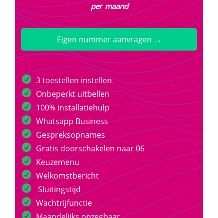
per maand
Eigen nummer aanvragen →
3 toestellen instellen
Onbeperkt uitbellen
100% installatiehulp
Whatsapp Business
Gespreksopnames
Gratis doorschakelen naar 06
Keuzemenu
Welkomstbericht
Sluitingstijd
Wachtrijfunctie
Maandelijks opzegbaar