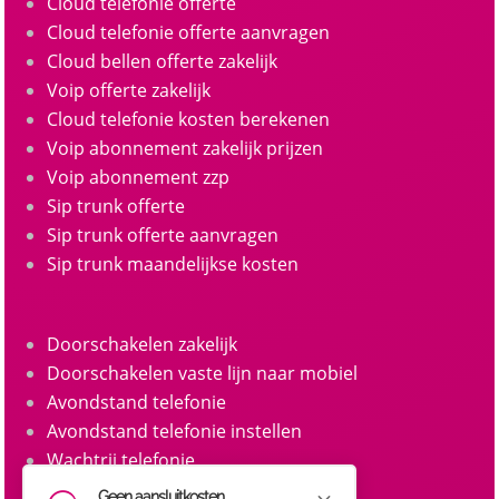
Cloud telefonie offerte
Cloud telefonie offerte aanvragen
Cloud bellen offerte zakelijk
Voip offerte zakelijk
Cloud telefonie kosten berekenen
Voip abonnement zakelijk prijzen
Voip abonnement zzp
Sip trunk offerte
Sip trunk offerte aanvragen
Sip trunk maandelijkse kosten
Doorschakelen zakelijk
Doorschakelen vaste lijn naar mobiel
Avondstand telefonie
Avondstand telefonie instellen
Wachtrij telefonie
Call queue telefonie
Geen aansluitkosten