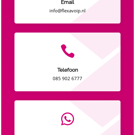
Email
info@flexavoip.nl

Telefoon
085 902 6777
