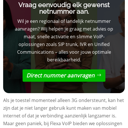
Vraag eenvoudig elk gewenst
netnummer aan.
Wil je een regionaal of landelijk netnummer
aanvragen? Wij helpen je graag met advies op
maat, snelle activatie en slimme VoIP-
oplossingen zoals SIP trunk, IVR en Unified
Communications – alles voor jouw optimale
bereikbaarheid.
Direct nummer aanvragen
Als je toestel momenteel alleen 3G ondersteunt, kan het
zijn dat je niet langer gebruik kunt maken van mobiel
internet of dat je verbinding aanzienlijk langzamer is.
Maar geen paniek, bij Flexa VoIP bieden we oplossingen