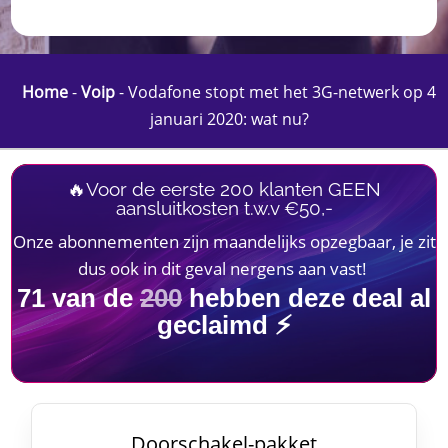
Home
-
Voip
-
Vodafone stopt met het 3G-netwerk op 4
januari 2020: wat nu?
🔥Voor de eerste 200 klanten GEEN
aansluitkosten t.w.v €50,-
Onze abonnementen zijn maandelijks opzegbaar, je zit
dus ook in dit geval nergens aan vast!
71
van de
200
hebben deze deal al
geclaimd ⚡
Doorschakel-pakket