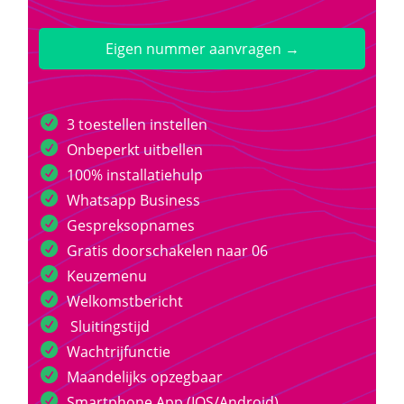
Eigen nummer aanvragen →
3 toestellen instellen
Onbeperkt uitbellen
100% installatiehulp
Whatsapp Business
Gespreksopnames
Gratis doorschakelen naar 06
Keuzemenu
Welkomstbericht
Sluitingstijd
Wachtrijfunctie
Maandelijks opzegbaar
Smartphone App (IOS/Android)