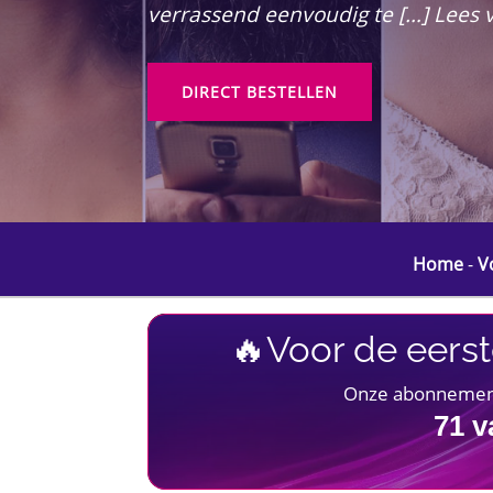
verrassend eenvoudig te […] Lees 
DIRECT BESTELLEN
Home
-
V
🔥Voor de eerst
Onze abonnementen
71
v