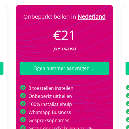
Onbeperkt bellen in
Nederland
€21
per maand
Eigen nummer aanvragen →
3 toestellen instellen
Onbeperkt uitbellen
100% installatiehulp
Whatsapp Business
Gespreksopnames
Gratis doorschakelen naar 06