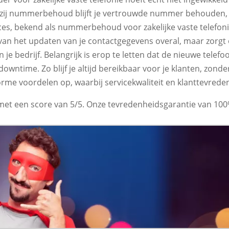
zij nummerbehoud blijft je vertrouwde nummer behouden, zo
oces, bekend als nummerbehoud voor zakelijke vaste telefoni
 van het updaten van je contactgegevens overal, maar zorgt 
je bedrijf. Belangrijk is erop te letten dat de nieuwe tele
owntime. Zo blijf je altijd bereikbaar voor je klanten, zo
norme voordelen op, waarbij servicekwaliteit en klanttevrede
et een score van 5/5. Onze tevredenheidsgarantie van 100%