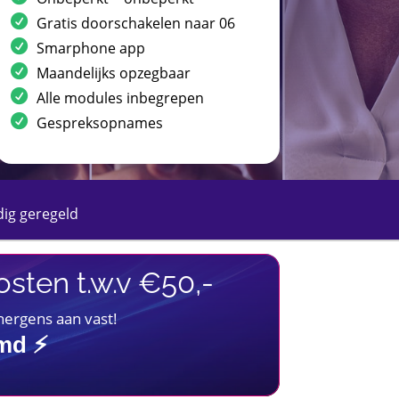
Gratis doorschakelen naar 06
Smarphone app
Maandelijks opzegbaar
Alle modules inbegrepen
Gespreksopnames
ig geregeld
sten t.w.v €50,-
 nergens aan vast!
imd ⚡