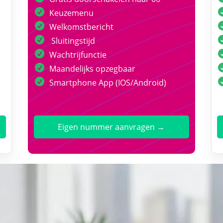
Keuzemenu
Welkomstbericht
Sluitingstijd
Wachtrijfunctie
Maandelijks opzegbaar
Smartphone App (IOS/Android)
Eigen nummer aanvragen →