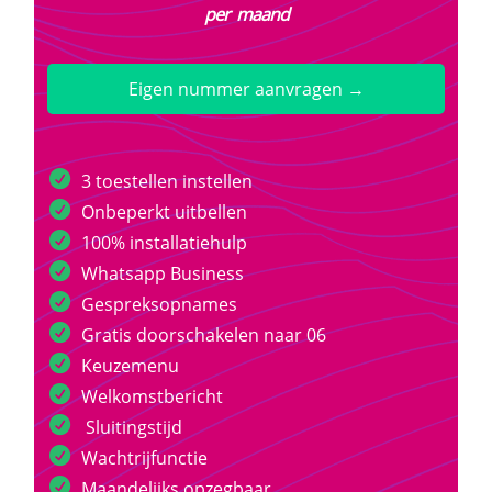
per maand
Eigen nummer aanvragen →
3 toestellen instellen
Onbeperkt uitbellen
100% installatiehulp
Whatsapp Business
Gespreksopnames
Gratis doorschakelen naar 06
Keuzemenu
Welkomstbericht
Sluitingstijd
Wachtrijfunctie
Maandelijks opzegbaar