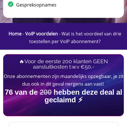
Gespreksopnames
Home
-
VoIP voordelen
-
Wat is het voordeel van drie
toestellen per VoIP abonnement?
🔥Voor de eerste 200 klanten GEEN
aansluitkosten t.w.v €50,-
Onze abonnementen zijn maandelijks opzegbaar, je zit
dus ook in dit geval nergens aan vast!
76
van de
200
hebben deze deal al
geclaimd ⚡