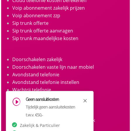
Cloud telefonie kosten berekenen
Voip abonnement zakelijk prijzen
Voip abonnement zzp
Sip trunk offerte
Sip trunk offerte aanvragen
Sip trunk maandelijkse kosten
Doorschakelen zakelijk
Doorschakelen vaste lijn naar mobiel
Avondstand telefonie
Avondstand telefonie instellen
Wachtrij telefonie
Call queue telefonie
Geen aansluitkosten
M
I
Belgroepen
Tijdelijk geen aansluitekosten
Belgroep instellen zakelijke telefonie
t.w.v. €50,-
Doorkiesnummers aanvragen zakelijk
Zakelijk & Particulier
Doorkiesnummer per medewerker