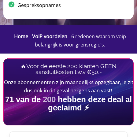
Gespreksopnames
Home
-
VoIP voordelen
-
6 redenen waarom voip
belangrijk is voor grensregio’s.
🔥Voor de eerste 200 klanten GEEN
aansluitkosten t.w.v €50,-
Onze abonnementen zijn maandelijks opzegbaar, je zit
dus ook in dit geval nergens aan vast!
71
van de
200
hebben deze deal al
geclaimd ⚡