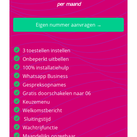
per maand
Eigen nummer aanvragen →
3 toestellen instellen
Onbeperkt uitbellen
100% installatiehulp
Whatsapp Business
Gespreksopnames
Gratis doorschakelen naar 06
Keuzemenu
Welkomstbericht
Sluitingstijd
Wachtrijfunctie
Maandelijks opzegbaar