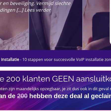
n beveiliging. Vermijd slechte
ndingen […] Lees verder
 installatie
-
10 stappen voor succesvolle VoIP installatie zo
e 200 klanten GEEN aansluitko
 zijn maandelijks opzegbaar, je zit dus ook in dit geval
an de
200
hebben deze deal al gecla