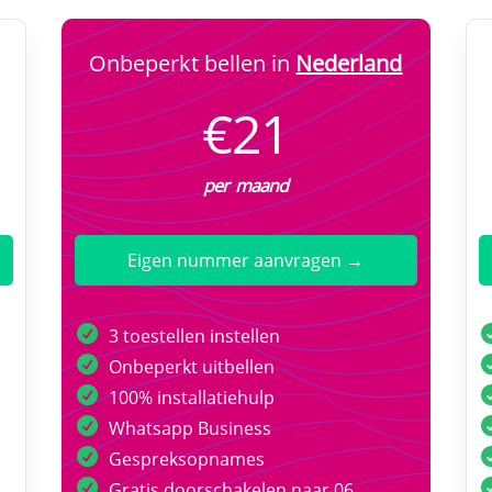
Onbeperkt bellen in
Nederland
€21
per maand
Eigen nummer aanvragen →
3 toestellen instellen
Onbeperkt uitbellen
100% installatiehulp
Whatsapp Business
Gespreksopnames
Gratis doorschakelen naar 06