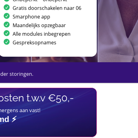
Gratis doorschakelen naar 06
Smarphone app
Maandelijks opzegbaar
Alle modules inbegrepen
Gespreksopnames
nder storingen.
sten t.w.v €50,-
 nergens aan vast!
imd ⚡