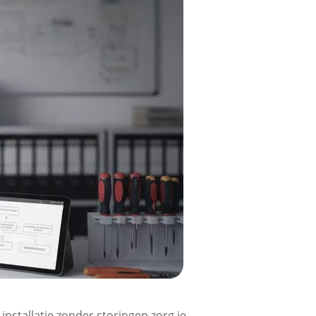
 installatie zonder storingen zorg je