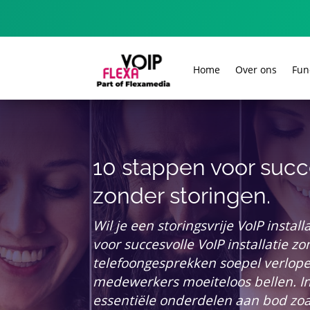
Home
Over ons
Fun
10 stappen voor succe
zonder storingen.
Wil je een storingsvrije VoIP instal
voor succesvolle VoIP installatie zo
telefoongesprekken soepel verlope
medewerkers moeiteloos bellen. I
essentiële onderdelen aan bod zo