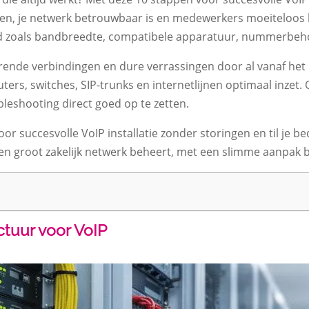
en, je netwerk betrouwbaar is en medewerkers moeiteloos b
 zoals bandbreedte, compatibele apparatuur, nummerbehou
perende verbindingen en dure verrassingen door al vanaf he
ters, switches, SIP-trunks en internetlijnen optimaal inzet. 
ubleshooting direct goed op te zetten.
 succesvolle VoIP installatie zonder storingen en til je bed
een groot zakelijk netwerk beheert, met een slimme aanpak bes
ctuur voor VoIP