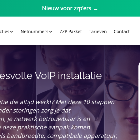
Nieuw voor zzp’ers →
cties
Netnummers
ZZP Pakket
Tarieven
Contact
svolle VoIP installatie
latie die altijd werkt? Met deze 10 stappen
nder storingen zorg je dat
n, je netwerk betrouwbaar is en
n deze praktische aanpak komen
als bandbreedte, compatibele apparatuur,