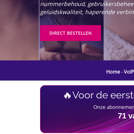
nummerbehoud, gebruikersbeheer e
geluidskwaliteit, haperende verbi
DIRECT BESTELLEN
Home
-
VoIP
🔥Voor de eerst
Onze abonnementen
71
v