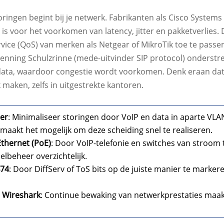
toringen begint bij je netwerk. Fabrikanten als Cisco System
el is voor het voorkomen van latency, jitter en pakketverlie
rvice (QoS) van merken als Netgear of MikroTik toe te passe
r. Henning Schulzrinne (mede-uitvinder SIP protocol) onders
 data, waardoor congestie wordt voorkomen. Denk eraan da
k maken, zelfs in uitgestrekte kantoren.
eer
: Minimaliseer storingen door VoIP en data in aparte VL
 maakt het mogelijk om deze scheiding snel te realiseren.
thernet (PoE)
: Door VoIP-telefonie en switches van stroom t
lbeheer overzichtelijk.
474
: Door DiffServ of ToS bits op de juiste manier te markeren
n Wireshark
: Continue bewaking van netwerkprestaties maakt