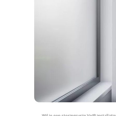
Wil je een storingsvrije VoIP installat