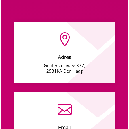

Adres
Guntersteinweg 377,
2531KA Den Haag

Email