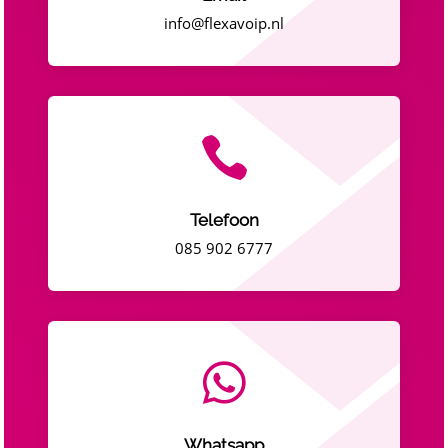
info@flexavoip.nl

Telefoon
085 902 6777

Whatsapp