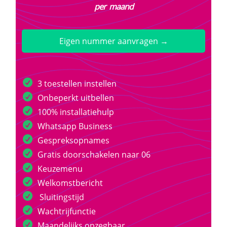
per maand
Eigen nummer aanvragen →
3 toestellen instellen
Onbeperkt uitbellen
100% installatiehulp
Whatsapp Business
Gespreksopnames
Gratis doorschakelen naar 06
Keuzemenu
Welkomstbericht
Sluitingstijd
Wachtrijfunctie
Maandelijks opzegbaar