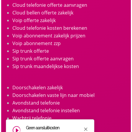
Cloud telefonie offerte aanvragen
Cloud bellen offerte zakelijk
Voip offerte zakelijk
Cloud telefonie kosten berekenen
Voip abonnement zakelijk prijzen
Voip abonnement zzp
Sip trunk offerte
Sip trunk offerte aanvragen
Sip trunk maandelijkse kosten
Doorschakelen zakelijk
Doorschakelen vaste lijn naar mobiel
Avondstand telefonie
Avondstand telefonie instellen
Wachtrij telefonie
Call queue telefonie
Geen aansluitkosten
M
I