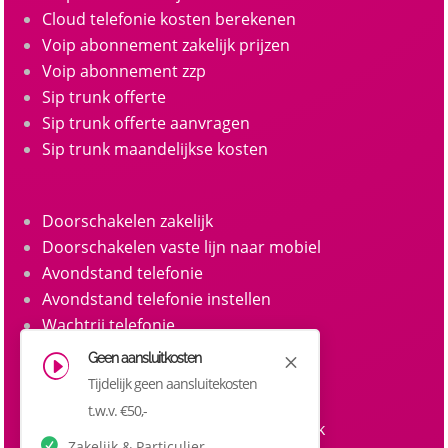
Cloud telefonie kosten berekenen
Voip abonnement zakelijk prijzen
Voip abonnement zzp
Sip trunk offerte
Sip trunk offerte aanvragen
Sip trunk maandelijkse kosten
Doorschakelen zakelijk
Doorschakelen vaste lijn naar mobiel
Avondstand telefonie
Avondstand telefonie instellen
Wachtrij telefonie
Call queue telefonie
Geen aansluitkosten
M
I
Belgroepen
Tijdelijk geen aansluitekosten
Belgroep instellen zakelijke telefonie
t.w.v. €50,-
Doorkiesnummers aanvragen zakelijk
Zakelijk & Particulier