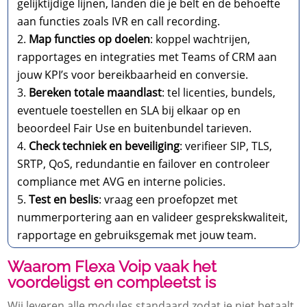
gelijktijdige lijnen, landen die je belt en de behoefte
aan functies zoals IVR en call recording.
Map functies op doelen
: koppel wachtrijen,
rapportages en integraties met Teams of CRM aan
jouw KPI’s voor bereikbaarheid en conversie.
Bereken totale maandlast
: tel licenties, bundels,
eventuele toestellen en SLA bij elkaar op en
beoordeel Fair Use en buitenbundel tarieven.
Check techniek en beveiliging
: verifieer SIP, TLS,
SRTP, QoS, redundantie en failover en controleer
compliance met AVG en interne policies.
Test en beslis
: vraag een proefopzet met
nummerportering aan en valideer gesprekskwaliteit,
rapportage en gebruiksgemak met jouw team.
Waarom Flexa Voip vaak het
voordeligst en compleetst is
Wij leveren alle modules standaard zodat je niet betaalt