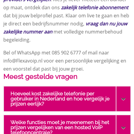
op maat, ontdek dan ons
zakelijk telefonie abonnement
dat bij jouw belprofiel past. Klaar om live te gaan en heb
je direct een bedrijfsnummer nodig,
vraag dan nu jouw
zakelijke nummer aan
met volledige nummerbehoud
begeleiding.
Bel of WhatsApp met 085 902 6777 of mail naar
info@Flexavoip.nl voor een persoonlijke vergelijking en
een voorstel dat past bij jouw groei.
Meest gestelde vragen
Hoeveel kost zakelijke telefonie per
gebruiker in Nederland en hoe vergelijk je
prijzen eerlijk?
Welke functies moet je meenemen bij het
prijzen vergelijken van een hosted VoIP
telefooncentrale?