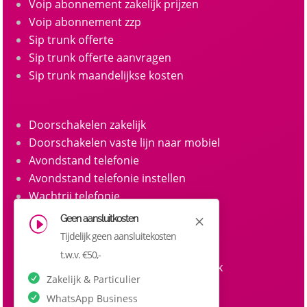
Voip abonnement zakelijk prijzen
Voip abonnement zzp
Sip trunk offerte
Sip trunk offerte aanvragen
Sip trunk maandelijkse kosten
Doorschakelen zakelijk
Doorschakelen vaste lijn naar mobiel
Avondstand telefonie
Avondstand telefonie instellen
Wachtrij telefonie
Call queue telefonie
Geen aansluitkosten
M
I
Belgroepen
Tijdelijk geen aansluitekosten
Belgroep instellen zakelijke telefonie
t.w.v. €50,-
Doorkiesnummers aanvragen zakelijk
Zakelijk & Particulier
Doorkiesnummer per medewerker
WhatsApp Business