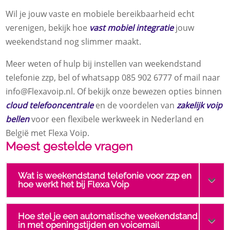
Wil je jouw vaste en mobiele bereikbaarheid echt
verenigen, bekijk hoe
vast mobiel integratie
jouw
weekendstand nog slimmer maakt.​
Meer weten of hulp bij instellen van weekendstand
telefonie zzp, bel of whatsapp 085 902 6777 of mail naar
info@Flexavoip.​nl.​ Of bekijk onze bewezen opties binnen
cloud telefooncentrale
en de voordelen van
zakelijk voip
bellen
voor een flexibele werkweek in Nederland en
België met Flexa Voip.​
Meest gestelde vragen
Wat is weekendstand telefonie voor zzp en
hoe werkt het bij Flexa Voip
Hoe stel je een automatische weekendstand
in met openingstijden en voicemail