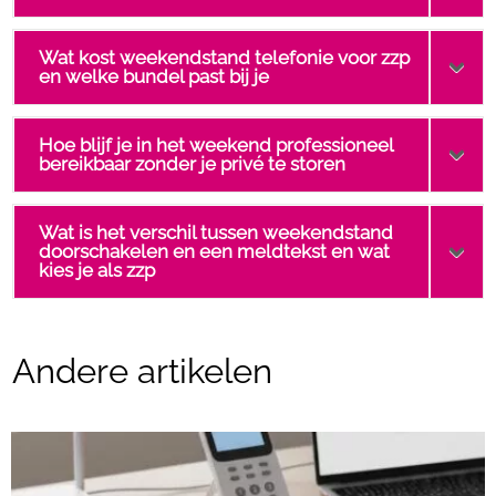
Wat kost weekendstand telefonie voor zzp
en welke bundel past bij je
Hoe blijf je in het weekend professioneel
bereikbaar zonder je privé te storen
Wat is het verschil tussen weekendstand
doorschakelen en een meldtekst en wat
kies je als zzp
Andere artikelen