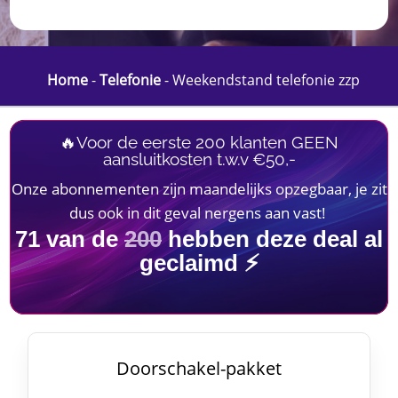
Home
-
Telefonie
-
Weekendstand telefonie zzp
🔥Voor de eerste 200 klanten GEEN
aansluitkosten t.w.v €50,-
Onze abonnementen zijn maandelijks opzegbaar, je zit
dus ook in dit geval nergens aan vast!
71
van de
200
hebben deze deal al
geclaimd ⚡
Doorschakel-pakket