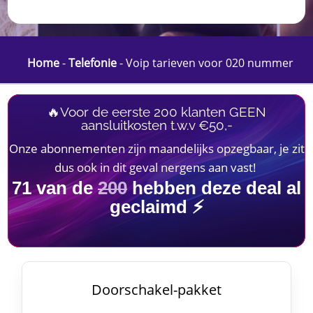
Home
-
Telefonie
-
Voip tarieven voor 020 nummer
🔥Voor de eerste 200 klanten GEEN
aansluitkosten t.w.v €50,-
Onze abonnementen zijn maandelijks opzegbaar, je zit
dus ook in dit geval nergens aan vast!
71
van de
200
hebben deze deal al
geclaimd ⚡
Doorschakel-pakket