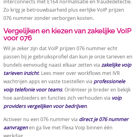
interconnects met E164 normalisatie en fraudedetectie.​
Zo krijg je betrouwbaarheid plus eerlijke VoIP prijzen
076 nummer zonder verborgen kosten.​
Vergelijken en kiezen van zakelijke VoIP
voor 076
Wil je zeker zijn dat VoIP prijzen 076 nummer echt
passen bij je gebruiksprofiel dan kun je onze tarieven en
bundels eenvoudig naast elkaar zetten via
zakelijke voip
tarieven inzicht
.​ Lees meer over workflows met IVR
wachtrijen apps en vaste toestellen via
professionele
voip telefonie voor teams
.​ Oriënteer je breder en bekijk
hoe aanbieders en functies zich verhouden via
voip
providers vergelijken voor bedrijven
.​
Activeer nu een 076 nummer via
direct je 076 nummer
aanvragen
en ga live met Flexa Voip binnen één
werkdag.​