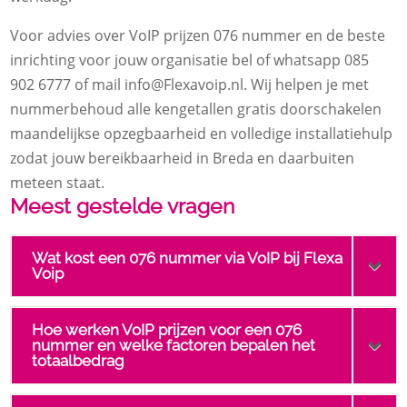
Voor advies over VoIP prijzen 076 nummer en de beste
inrichting voor jouw organisatie bel of whatsapp 085
902 6777 of mail info@Flexavoip.​nl.​ Wij helpen je met
nummerbehoud alle kengetallen gratis doorschakelen
maandelijkse opzegbaarheid en volledige installatiehulp
zodat jouw bereikbaarheid in Breda en daarbuiten
meteen staat.​
Meest gestelde vragen
Wat kost een 076 nummer via VoIP bij Flexa
Voip
Hoe werken VoIP prijzen voor een 076
nummer en welke factoren bepalen het
totaalbedrag