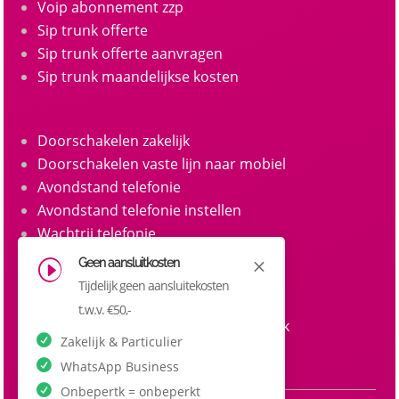
Voip abonnement zzp
Sip trunk offerte
Sip trunk offerte aanvragen
Sip trunk maandelijkse kosten
Doorschakelen zakelijk
Doorschakelen vaste lijn naar mobiel
Avondstand telefonie
Avondstand telefonie instellen
Wachtrij telefonie
Call queue telefonie
Geen aansluitkosten
M
I
Belgroepen
Tijdelijk geen aansluitekosten
Belgroep instellen zakelijke telefonie
t.w.v. €50,-
Doorkiesnummers aanvragen zakelijk
Zakelijk & Particulier
Doorkiesnummer per medewerker
WhatsApp Business
Onbepertk = onbeperkt