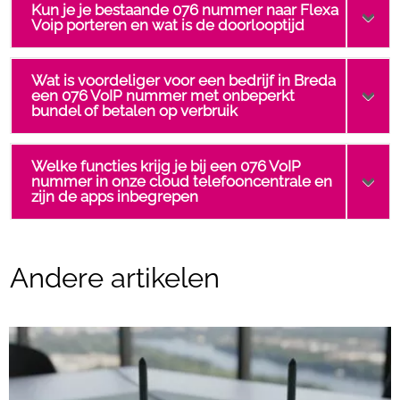
Kun je je bestaande 076 nummer naar Flexa
Voip porteren en wat is de doorlooptijd
Wat is voordeliger voor een bedrijf in Breda
een 076 VoIP nummer met onbeperkt
bundel of betalen op verbruik
Welke functies krijg je bij een 076 VoIP
nummer in onze cloud telefooncentrale en
zijn de apps inbegrepen
Andere artikelen