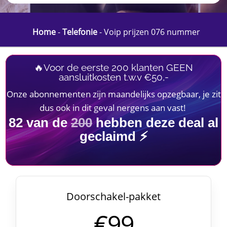
Home
-
Telefonie
-
Voip prijzen 076 nummer
🔥Voor de eerste 200 klanten GEEN
aansluitkosten t.w.v €50,-
Onze abonnementen zijn maandelijks opzegbaar, je zit
dus ook in dit geval nergens aan vast!
82
van de
200
hebben deze deal al
geclaimd ⚡
Doorschakel-pakket
€99