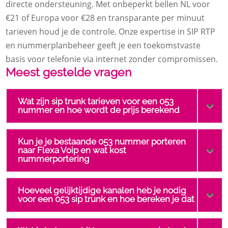
directe ondersteuning.​ Met onbeperkt bellen NL voor
€21 of Europa voor €28 en transparante per minuut
tarieven houd je de controle.​ Onze expertise in SIP RTP
en nummerplanbeheer geeft je een toekomstvaste
basis voor telefonie via internet zonder compromissen.​
Meest gestelde vragen
Wat zijn sip trunk tarieven voor een 053
nummer en hoe wordt de prijs berekend
Kun je je bestaande 053 nummer porteren
naar Flexa Voip en wat kost
nummerportering
Hoeveel gelijktijdige kanalen heb je nodig
voor een 053 sip trunk en hoe bereken je dat