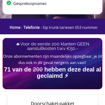
Gespreksopnames
Home
-
Telefonie
-
Sip trunk tarieven 053 nummer
🔥Voor de eerste 200 klanten GEEN
aansluitkosten t.w.v €50,-
Onze abonnementen zijn maandelijks opzegbaar, je zit
dus ook in dit geval nergens aan vast!
71
van de
200
hebben deze deal al
geclaimd ⚡
Doorschakel-pakket