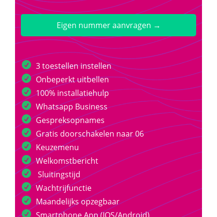
Eigen nummer aanvragen →
3 toestellen instellen
Onbeperkt uitbellen
100% installatiehulp
Whatsapp Business
Gespreksopnames
Gratis doorschakelen naar 06
Keuzemenu
Welkomstbericht
Sluitingstijd
Wachtrijfunctie
Maandelijks opzegbaar
Smartphone App (IOS/Android)