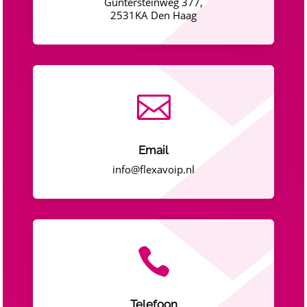
Guntersteinweg 377,
2531KA Den Haag

Email
info@flexavoip.nl

Telefoon