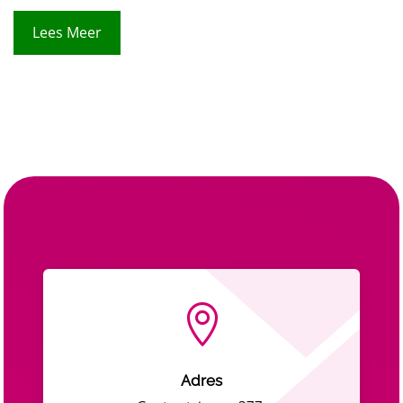
Lees Meer

Adres