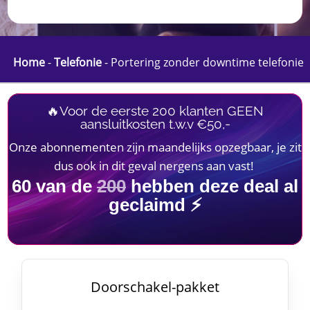
Home
-
Telefonie
-
Portering zonder downtime telefonie
🔥Voor de eerste 200 klanten GEEN
aansluitkosten t.w.v €50,-
Onze abonnementen zijn maandelijks opzegbaar, je zit
dus ook in dit geval nergens aan vast!
60
van de
200
hebben deze deal al
geclaimd ⚡
Doorschakel-pakket