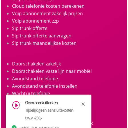
Cloud telefonie kosten berekenen
Voip abonnement zakelijk prijzen
Voip abonnement zzp
Sip trunk offerte
Sip trunk offerte aanvragen
Sip trunk maandelijkse kosten
Doorschakelen zakelijk
Doorschakelen vaste lijn naar mobiel
Avondstand telefonie
Avondstand telefonie instellen
Wachtrij telefonie
Call queue telefonie
Geen aansluitkosten
M
I
Belgroepen
Tijdelijk geen aansluitekosten
Belgroep instellen zakelijke telefonie
t.w.v. €50,-
Doorkiesnummers aanvragen zakelijk