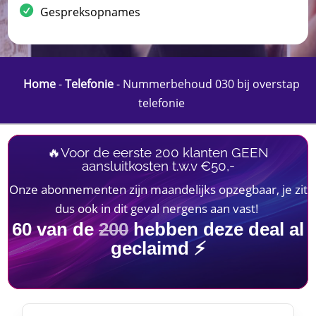
Gespreksopnames
Home
-
Telefonie
-
Nummerbehoud 030 bij overstap
telefonie
🔥Voor de eerste 200 klanten GEEN
aansluitkosten t.w.v €50,-
Onze abonnementen zijn maandelijks opzegbaar, je zit
dus ook in dit geval nergens aan vast!
60
van de
200
hebben deze deal al
geclaimd ⚡