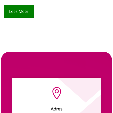
Lees Meer

Adres