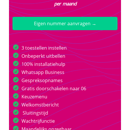
per maand
Eigen nummer aanvragen →
3 toestellen instellen
Onbeperkt uitbellen
100% installatiehulp
Whatsapp Business
Gespreksopnames
Gratis doorschakelen naar 06
Keuzemenu
Welkomstbericht
Sluitingstijd
Wachtrijfunctie
Maandelijks opzegbaar