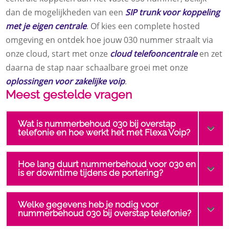
dan de mogelijkheden van een
SIP trunk voor koppeling
met je eigen centrale
. Of kies een complete hosted
omgeving en ontdek hoe jouw 030 nummer straalt via
onze cloud, start met onze
cloud telefooncentrale
en zet
daarna de stap naar schaalbare groei met onze
oplossingen voor zakelijke voip
.
Meest gestelde vragen
Wat is nummerbehoud 030 bij overstap
telefonie en hoe werkt het met Flexa Voip?
Hoe lang duurt nummerbehoud voor 030 en
is er downtime tijdens de portering?
Welke gegevens heb je nodig voor
nummerbehoud 030 bij overstap telefonie?