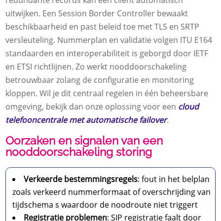
redundante records kan een client automatisch
uitwijken. Een Session Border Controller bewaakt
beschikbaarheid en past beleid toe met TLS en SRTP
versleuteling. Nummerplan en validatie volgen ITU E164
standaarden en interoperabiliteit is geborgd door IETF
en ETSI richtlijnen. Zo werkt nooddoorschakeling
betrouwbaar zolang de configuratie en monitoring
kloppen. Wil je dit centraal regelen in één beheersbare
omgeving, bekijk dan onze oplossing voor een
cloud
telefooncentrale met automatische failover
.
Oorzaken en signalen van een
nooddoorschakeling storing
Verkeerde bestemmingsregels
: fout in het belplan
zoals verkeerd nummerformaat of overschrijding van
tijdschema s waardoor de noodroute niet triggert
Registratie problemen
: SIP registratie faalt door