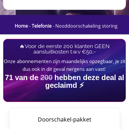
Home
-
Telefonie
-
Nooddoorschakeling storing
🔥Voor de eerste 200 klanten GEEN
aansluitkosten t.w.v €50,-
Onze abonnementen zijn maandelijks opzegbaar, je zit
dus ook in dit geval nergens aan vast!
71
van de
200
hebben deze deal al
geclaimd ⚡
Doorschakel-pakket