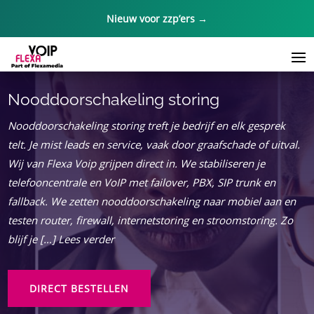
Nieuw voor zzp’ers →
Nooddoorschakeling storing
Nooddoorschakeling storing treft je bedrijf en elk gesprek
telt. Je mist leads en service, vaak door graafschade of uitval.
Wij van Flexa Voip grijpen direct in. We stabiliseren je
telefooncentrale en VoIP met failover, PBX, SIP trunk en
fallback. We zetten nooddoorschakeling naar mobiel aan en
testen router, firewall, internetstoring en stroomstoring. Zo
blijf je […] Lees verder
DIRECT BESTELLEN