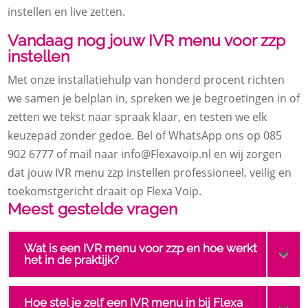
instellen en live zetten.
Vandaag nog jouw IVR menu voor zzp
instellen
Met onze installatiehulp van honderd procent richten
we samen je belplan in, spreken we je begroetingen in of
zetten we tekst naar spraak klaar, en testen we elk
keuzepad zonder gedoe. Bel of WhatsApp ons op 085
902 6777 of mail naar info@Flexavoip.nl en wij zorgen
dat jouw IVR menu zzp instellen professioneel, veilig en
toekomstgericht draait op Flexa Voip.
Meest gestelde vragen
Wat is een IVR menu voor zzp en hoe werkt
het in de praktijk?
Hoe stel je zelf een IVR menu in bij Flexa