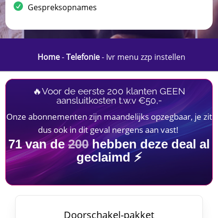
Gespreksopnames
Home
-
Telefonie
-
Ivr menu zzp instellen
🔥Voor de eerste 200 klanten GEEN
aansluitkosten t.w.v €50,-
Onze abonnementen zijn maandelijks opzegbaar, je zit
dus ook in dit geval nergens aan vast!
71
van de
200
hebben deze deal al
geclaimd ⚡
Doorschakel-pakket