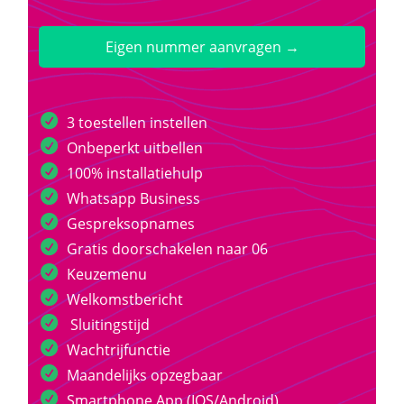
Eigen nummer aanvragen →
3 toestellen instellen
Onbeperkt uitbellen
100% installatiehulp
Whatsapp Business
Gespreksopnames
Gratis doorschakelen naar 06
Keuzemenu
Welkomstbericht
Sluitingstijd
Wachtrijfunctie
Maandelijks opzegbaar
Smartphone App (IOS/Android)