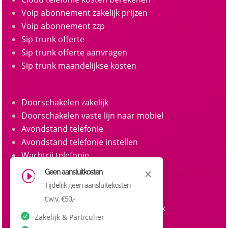
Voip abonnement zakelijk prijzen
Voip abonnement zzp
Sip trunk offerte
Sip trunk offerte aanvragen
Sip trunk maandelijkse kosten
Doorschakelen zakelijk
Doorschakelen vaste lijn naar mobiel
Avondstand telefonie
Avondstand telefonie instellen
Wachtrij telefonie
Call queue telefonie
Geen aansluitkosten
M
I
Belgroepen
Tijdelijk geen aansluitekosten
Belgroep instellen zakelijke telefonie
t.w.v. €50,-
Doorkiesnummers aanvragen zakelijk
Zakelijk & Particulier
Doorkiesnummer per medewerker