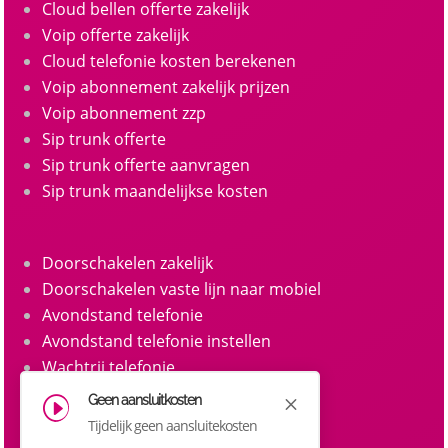
Cloud bellen offerte zakelijk
Voip offerte zakelijk
Cloud telefonie kosten berekenen
Voip abonnement zakelijk prijzen
Voip abonnement zzp
Sip trunk offerte
Sip trunk offerte aanvragen
Sip trunk maandelijkse kosten
Doorschakelen zakelijk
Doorschakelen vaste lijn naar mobiel
Avondstand telefonie
Avondstand telefonie instellen
Wachtrij telefonie
Call queue telefonie
Geen aansluitkosten
M
I
Belgroepen
Tijdelijk geen aansluitekosten
Belgroep instellen zakelijke telefonie