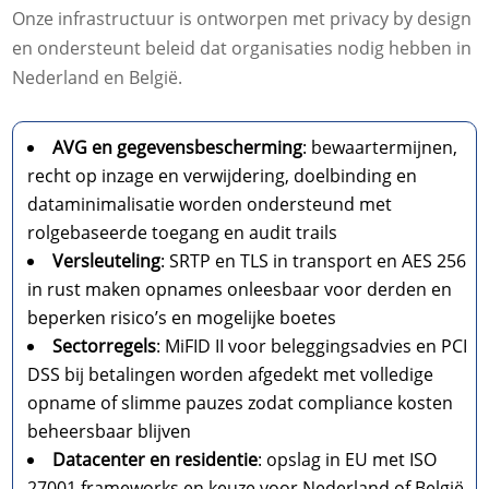
Onze infrastructuur is ontworpen met privacy by design
en ondersteunt beleid dat organisaties nodig hebben in
Nederland en België.​
AVG en gegevensbescherming
: bewaartermijnen,
recht op inzage en verwijdering, doelbinding en
dataminimalisatie worden ondersteund met
rolgebaseerde toegang en audit trails
Versleuteling
: SRTP en TLS in transport en AES 256
in rust maken opnames onleesbaar voor derden en
beperken risico’s en mogelijke boetes
Sectorregels
: MiFID II voor beleggingsadvies en PCI
DSS bij betalingen worden afgedekt met volledige
opname of slimme pauzes zodat compliance kosten
beheersbaar blijven
Datacenter en residentie
: opslag in EU met ISO
27001 frameworks en keuze voor Nederland of België