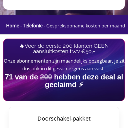
Home
-
Telefonie
-
Gespreksopname kosten per maand
🔥Voor de eerste 200 klanten GEEN
aansluitkosten t.w.v €50,-
Onze abonnementen zijn maandelijks opzegbaar, je zit
dus ook in dit geval nergens aan vast!
71
van de
200
hebben deze deal al
geclaimd ⚡
Doorschakel-pakket