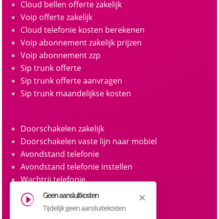
Cloud bellen offerte zakelijk
Voip offerte zakelijk
Cloud telefonie kosten berekenen
Voip abonnement zakelijk prijzen
Voip abonnement zzp
Sip trunk offerte
Sip trunk offerte aanvragen
Sip trunk maandelijkse kosten
Doorschakelen zakelijk
Doorschakelen vaste lijn naar mobiel
Avondstand telefonie
Avondstand telefonie instellen
Wachtrij telefonie
Call queue telefonie
Geen aansluitkosten
M
I
Belgroepen
Tijdelijk geen aansluitekosten
Belgroep instellen zakelijke telefonie