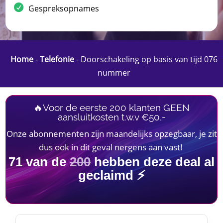
Gespreksopnames
Home
-
Telefonie
-
Doorschakeling op basis van tijd 076
nummer
🔥Voor de eerste 200 klanten GEEN
aansluitkosten t.w.v €50,-
Onze abonnementen zijn maandelijks opzegbaar, je zit
dus ook in dit geval nergens aan vast!
71
van de
200
hebben deze deal al
geclaimd ⚡