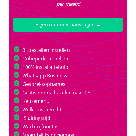
per maand
Eigen nummer aanvragen →
3 toestellen instellen
Onbeperkt uitbellen
100% installatiehulp
Whatsapp Business
Gespreksopnames
Gratis doorschakelen naar 06
Keuzemenu
Welkomstbericht
Sluitingstijd
Wachtrijfunctie
Maandelijks opzegbaar