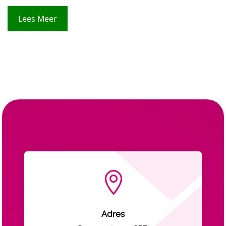
Lees Meer

Adres