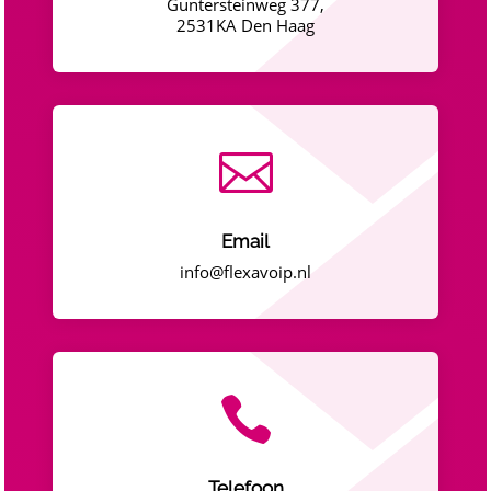
Guntersteinweg 377,
2531KA Den Haag

Email
info@flexavoip.nl

Telefoon