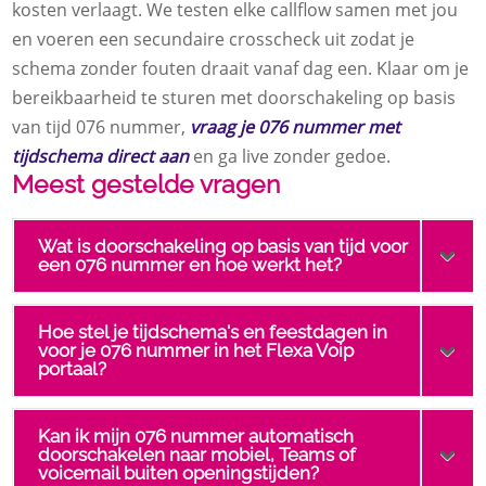
kosten verlaagt.​ We testen elke callflow samen met jou
en voeren een secundaire crosscheck uit zodat je
schema zonder fouten draait vanaf dag een.​ Klaar om je
bereikbaarheid te sturen met doorschakeling op basis
van tijd 076 nummer,
vraag je 076 nummer met
tijdschema direct aan
en ga live zonder gedoe.​
Meest gestelde vragen
Wat is doorschakeling op basis van tijd voor
een 076 nummer en hoe werkt het?
Hoe stel je tijdschema's en feestdagen in
voor je 076 nummer in het Flexa Voip
portaal?
Kan ik mijn 076 nummer automatisch
doorschakelen naar mobiel, Teams of
voicemail buiten openingstijden?