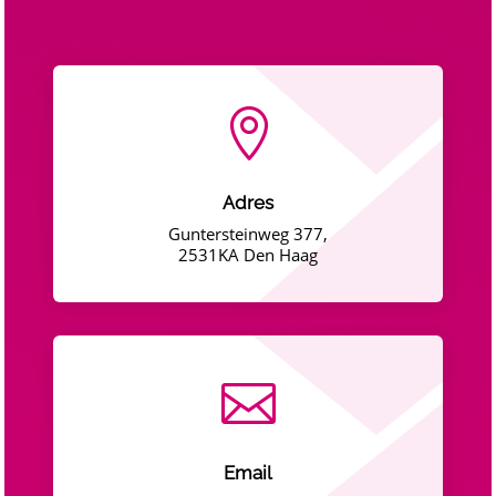

Adres
Guntersteinweg 377,
2531KA Den Haag

Email