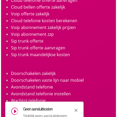
Cloud telefonie offerte aanvragen
Cloud bellen offerte zakelijk
Voip offerte zakelijk
Cloud telefonie kosten berekenen
Voip abonnement zakelijk prijzen
Voip abonnement zzp
Sip trunk offerte
Sip trunk offerte aanvragen
Sip trunk maandelijkse kosten
Doorschakelen zakelijk
Doorschakelen vaste lijn naar mobiel
Avondstand telefonie
Avondstand telefonie instellen
Wachtrij telefonie
Call queue telefonie
Geen aansluitkosten
M
I
Belgroepen
Tijdelijk geen aansluitekosten