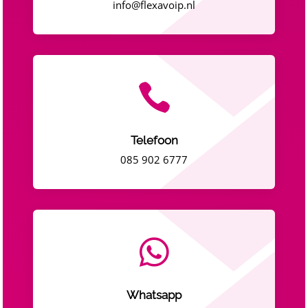
info@flexavoip.nl

Telefoon
085 902 6777

Whatsapp