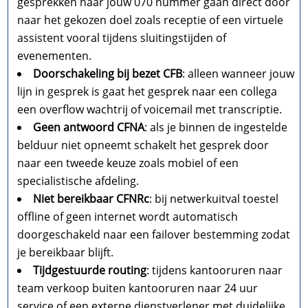
gesprekken naar jouw 070 nummer gaan direct door
naar het gekozen doel zoals receptie of een virtuele
assistent vooral tijdens sluitingstijden of
evenementen.​
Doorschakeling bij bezet CFB
: alleen wanneer jouw
lijn in gesprek is gaat het gesprek naar een collega
een overflow wachtrij of voicemail met transcriptie.​
Geen antwoord CFNA
: als je binnen de ingestelde
belduur niet opneemt schakelt het gesprek door
naar een tweede keuze zoals mobiel of een
specialistische afdeling.​
Niet bereikbaar CFNRc
: bij netwerkuitval toestel
offline of geen internet wordt automatisch
doorgeschakeld naar een failover bestemming zodat
je bereikbaar blijft.​
Tijdgestuurde routing
: tijdens kantooruren naar
team verkoop buiten kantooruren naar 24 uur
service of een externe dienstverlener met duidelijke