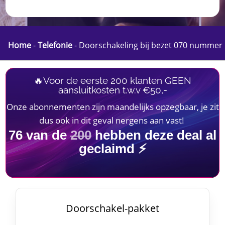
Home
-
Telefonie
-
Doorschakeling bij bezet 070 nummer
🔥Voor de eerste 200 klanten GEEN
aansluitkosten t.w.v €50,-
Onze abonnementen zijn maandelijks opzegbaar, je zit
dus ook in dit geval nergens aan vast!
76
van de
200
hebben deze deal al
geclaimd ⚡
Doorschakel-pakket