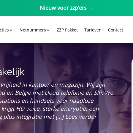
Nieuw voor zzp’ers →
cties
Netnummers
ZZP Pakket
Tarieven
Contact
kelijk
 vrijheid in kantoor en magazijn.​ Wij zijn
d en België met cloud telefonie en SIP.​ We
sstations en handsets voor naadloze
krijgt HD voice, sterke encryptie, een
g plus integratie met […] Lees verder