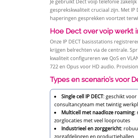
Je gebruikt Dect voip telefonie zakel
gesprekskwaliteit cruciaal zijn.​ Met 
haperingen gesprekken voortzet terwijl
Hoe Dect over voip werkt i
Onze IP DECT basisstations registrere
krijgen belrechten via de centrale.​ S
kwaliteit configureren we QoS en VLAN
722 en Opus voor HD audio.​ Provision
Types en scenario’s voor De
Single cell IP DECT
: geschikt voo
consultancyteam met twintig werkp
Multicell met naadloze roaming
:
zorglocaties met veel looproutes
Industrieel en zorggericht
: robuu
zorgafdelingen en productiehallen