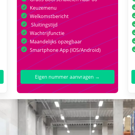
Keuzemenu
Welkomstbericht
Sluitingstijd
Wachtrijfunctie
Maandelijks opzegbaar
Smartphone App (IOS/Android)
Eigen nummer aanvragen →