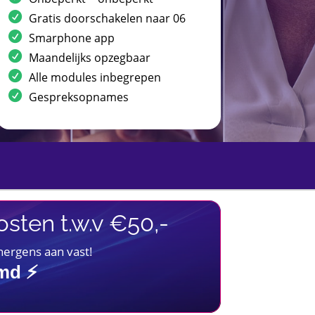
Gratis doorschakelen naar 06
Smarphone app
Maandelijks opzegbaar
Alle modules inbegrepen
Gespreksopnames
sten t.w.v €50,-
 nergens aan vast!
imd ⚡