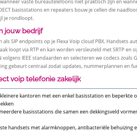
ijk wanneer vaste bureautelefoons niet praktisch zijn en wan
IP DECT basisstations en repeaters bouw je cellen die naadlo
 je rondloopt.​
n jouw bedrijf
n als SIP endpoints op je Flexa Voip cloud PBX.​ Handsets a
praak loopt via RTP en kan worden versleuteld met SRTP en si
 volgens IEEE standaarden en selecteren we codecs zoals G.​7
ing gebeurt centraal zodat updates, nummerplannen en funct
ct voip telefonie zakelijk
r kleinere kantoren met een enkel basisstation en beperkte 
lekken
 meerdere basisstations die samen een dekkingsveld vormen.
ste handsets met alarmknoppen, antibacteriële behuizing en