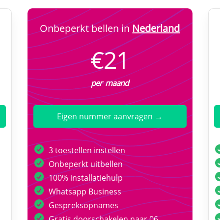
Onbeperkt bellen in
Nederland
€21
per maand
Eigen nummer aanvragen →
3 toestellen instellen
Onbeperkt uitbellen
100% installatiehulp
Whatsapp Business
Gespreksopnames
Gratis doorschakelen naar 06