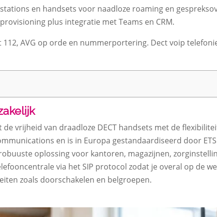
stations en handsets voor naadloze roaming en gespreksoverd
 provisioning plus integratie met Teams en CRM.​
112, AVG op orde en nummerportering.​ Dect voip telefonie 
zakelijk
 de vrijheid van draadloze DECT handsets met de flexibiliteit
ommunications en is in Europa gestandaardiseerd door ETSI.
robuuste oplossing voor kantoren, magazijnen, zorginstellinge
telefooncentrale via het SIP protocol zodat je overal op de w
teiten zoals doorschakelen en belgroepen.​