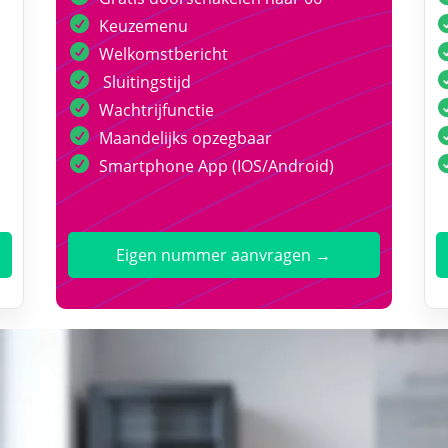
Keuzemenu
Welkomstbericht
Sluitingstijd
Wachtrijfunctie
Maandelijks opzegbaar
Smartphone App (IOS/Android)
Eigen nummer aanvragen →