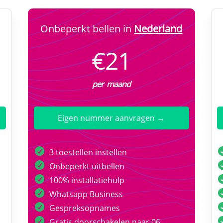
Onbeperkt bellen in
Nederland
€21
per maand
Eigen nummer aanvragen →
3 toestellen instellen
Onbeperkt uitbellen
100% installatiehulp
Whatsapp Business
Gespreksopnames
Gratis doorschakelen naar 06