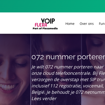
Home
Over ons
Fun
072 nummer portere
Je wilt 072 nummer porteren naar
onze cloud telefooncentrale.​ Bij F
verzorgen de overstap met SIP tru
inclusief 112 registratie, voicemai
België.​ Je behoudt je 072 netnumm
Lees verder