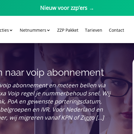
Nieuw voor zzp’ers →
cties
Netnummers
ZZP Pakket
Tarieven
Contact
n naar voip abonnement
 voip abonnement en meteen bellen via
lexa Voip regel je nummerbehoud snel.​ Wij
nk, PoA en gewenste porteringsdatum,
l, belgroepen en IVR.​ Voor Nederland en
er, wij migreren vanaf KPN of Ziggo […]