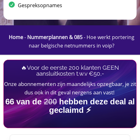
Gespreksopnames
Home
-
Nummerplannen & 085
-
Hoe werkt portering
naar belgische netnummers in voip?
🔥Voor de eerste 200 klanten GEEN
aansluitkosten t.w.v €50,-
Onze abonnementen zijn maandelijks opzegbaar, je zit
dus ook in dit geval nergens aan vast!
66
van de
200
hebben deze deal al
geclaimd ⚡