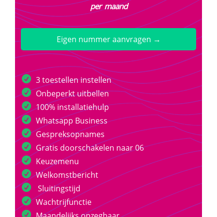
per maand
Eigen nummer aanvragen →
3 toestellen instellen
Onbeperkt uitbellen
100% installatiehulp
Whatsapp Business
Gespreksopnames
Gratis doorschakelen naar 06
Keuzemenu
Welkomstbericht
Sluitingstijd
Wachtrijfunctie
Maandelijks opzegbaar