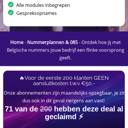
Alle modules inbegrepen
Gespreksopnames
Home
-
Nummerplannen & 085
-
Ontdek hoe jij met
Belgische nummers jouw bedrijf een flinke voorsprong
geeft.
🔥Voor de eerste 200 klanten GEEN
aansluitkosten t.w.v €50,-
Onze abonnementen zijn maandelijks opzegbaar, je zit
dus ook in dit geval nergens aan vast!
71
van de
200
hebben deze deal al
geclaimd ⚡