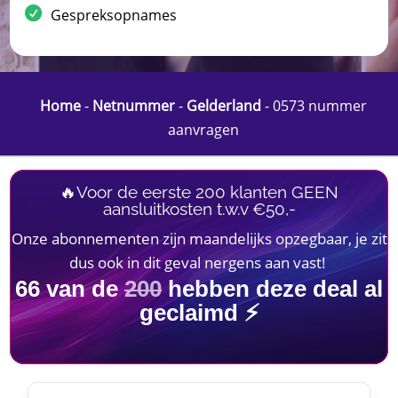
Gespreksopnames
Home
-
Netnummer
-
Gelderland
-
0573 nummer
aanvragen
🔥Voor de eerste 200 klanten GEEN
aansluitkosten t.w.v €50,-
Onze abonnementen zijn maandelijks opzegbaar, je zit
dus ook in dit geval nergens aan vast!
66
van de
200
hebben deze deal al
geclaimd ⚡