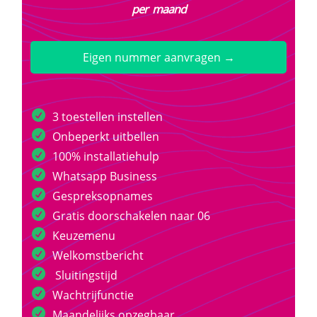
per maand
Eigen nummer aanvragen →
3 toestellen instellen
Onbeperkt uitbellen
100% installatiehulp
Whatsapp Business
Gespreksopnames
Gratis doorschakelen naar 06
Keuzemenu
Welkomstbericht
Sluitingstijd
Wachtrijfunctie
Maandelijks opzegbaar