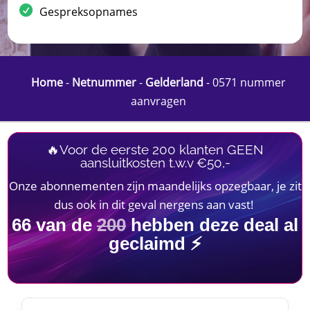
Gespreksopnames
Home
-
Netnummer
-
Gelderland
-
0571 nummer
aanvragen
🔥Voor de eerste 200 klanten GEEN
aansluitkosten t.w.v €50,-
Onze abonnementen zijn maandelijks opzegbaar, je zit
dus ook in dit geval nergens aan vast!
66
van de
200
hebben deze deal al
geclaimd ⚡