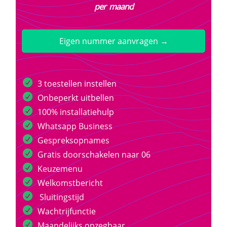
per maand
Eigen nummer aanvragen →
3 toestellen instellen
Onbeperkt uitbellen
100% installatiehulp
Whatsapp Business
Gespreksopnames
Gratis doorschakelen naar 06
Keuzemenu
Welkomstbericht
Sluitingstijd
Wachtrijfunctie
Maandelijks opzegbaar