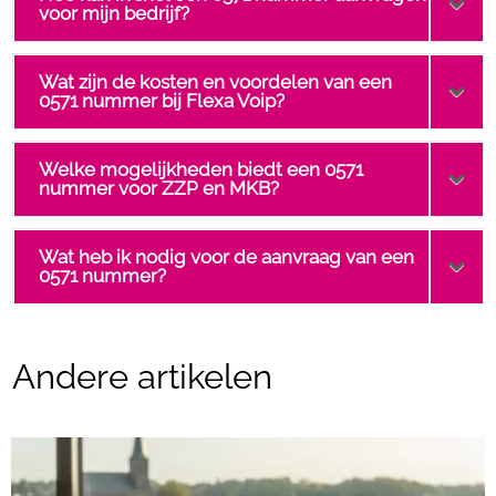
voor mijn bedrijf?
Wat zijn de kosten en voordelen van een
0571 nummer bij Flexa Voip?
Welke mogelijkheden biedt een 0571
nummer voor ZZP en MKB?
Wat heb ik nodig voor de aanvraag van een
0571 nummer?
Andere artikelen