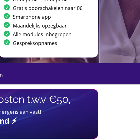
Gratis doorschakelen naar 06
Smarphone app
Maandelijks opzegbaar
Alle modules inbegrepen
Gespreksopnames
n
sten t.w.v €50,-
 nergens aan vast!
imd ⚡