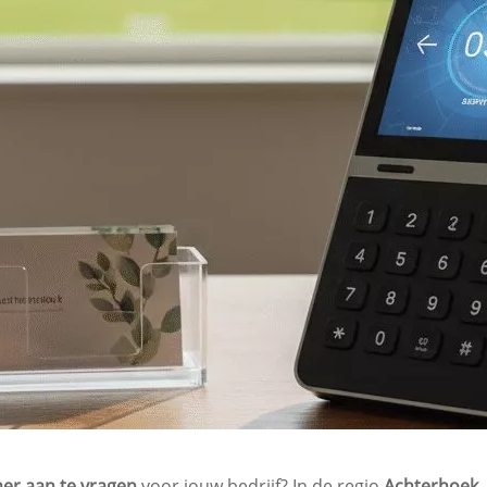
r aan te vragen
voor jouw bedrijf? In de regio
Achterhoek
,