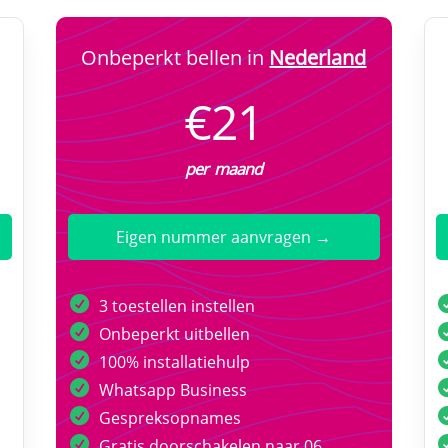
Onbeperkt bellen in
Nederland
€21
per maand
Eigen nummer aanvragen →
3 toestellen instellen
Onbeperkt uitbellen
100% installatiehulp
Whatsapp Business
Gespreksopnames
Gratis doorschakelen naar 06