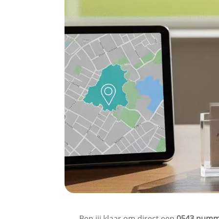
Ben jij klaar om direct een
0543 numme