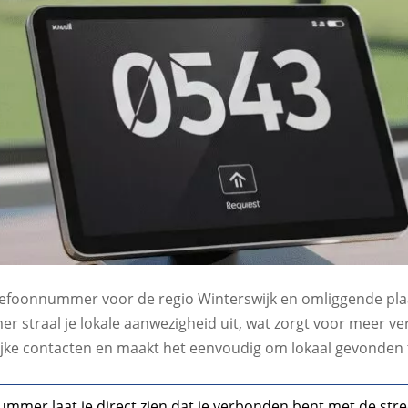
efoonnummer voor de regio Winterswijk en omliggende plaa
r straal je lokale aanwezigheid uit, wat zorgt voor meer ver
lijke contacten en maakt het eenvoudig om lokaal gevonden
mmer laat je direct zien dat je verbonden bent met de stree