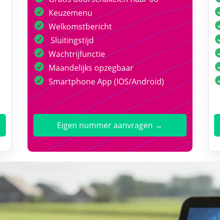
Keuzemenu
Welkomstbericht
Sluitingstijd
Wachtrijfunctie
Maandelijks opzegbaar
Smartphone App (IOS/Android)
Eigen nummer aanvragen →