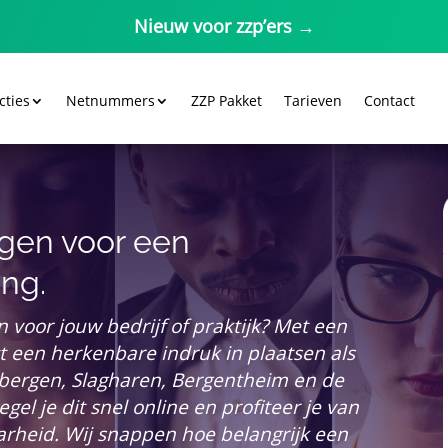
Nieuw voor zzp’ers →
cties
Netnummers
ZZP Pakket
Tarieven
Contact
gen voor een
ing.
voor jouw bedrijf of praktijk? Met een
 een herkenbare indruk in plaatsen als
ergen, Slagharen, Bergentheim en de
gel je dit snel online en profiteer je van
arheid. Wij snappen hoe belangrijk een