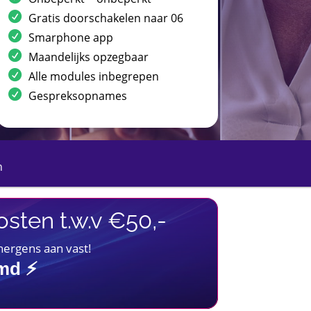
Gratis doorschakelen naar 06
Smarphone app
Maandelijks opzegbaar
Alle modules inbegrepen
Gespreksopnames
n
sten t.w.v €50,-
 nergens aan vast!
imd ⚡