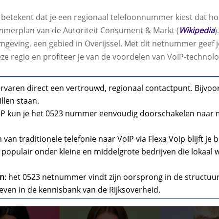
tekent dat je een regionaal telefoonnummer kiest dat hoor
ummerplan van de Autoriteit Consument & Markt (
Wikipedia
)
eving, een gebied in Overijssel. Met dit netnummer geef je
deze regio en profiteer je van de voordelen van VoIP-technolo
 ervaren direct een vertrouwd, regionaal contactpunt. Bijv
llen staan.
IP kun je het 0523 nummer eenvoudig doorschakelen naar m
n van traditionele telefonie naar VoIP via Flexa Voip blijf
l populair onder kleine en middelgrote bedrijven die lokaal 
an
: het 0523 netnummer vindt zijn oorsprong in de structu
even in de kennisbank van de Rijksoverheid.