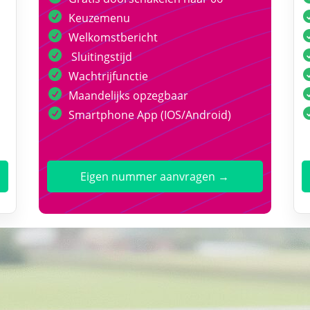
Keuzemenu
Welkomstbericht
Sluitingstijd
Wachtrijfunctie
Maandelijks opzegbaar
Smartphone App (IOS/Android)
Eigen nummer aanvragen →