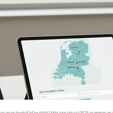
r jouw bedrijf of praktijk? Met een lokaal 0523-nummer maa