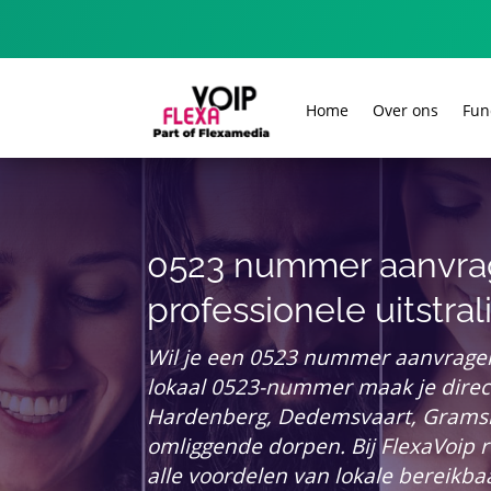
Home
Over ons
Fun
0523 nummer aanvra
professionele uitstral
Wil je een 0523 nummer aanvragen 
lokaal 0523-nummer maak je direct
Hardenberg, Dedemsvaart, Gramsb
omliggende dorpen. Bij FlexaVoip re
alle voordelen van lokale bereikba