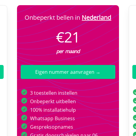
Onbeperkt bellen in
Nederland
€21
per maand
Eigen nummer aanvragen →
3 toestellen instellen
Onbeperkt uitbellen
100% installatiehulp
Whatsapp Business
Gespreksopnames
Gratis doorschakelen naar 06