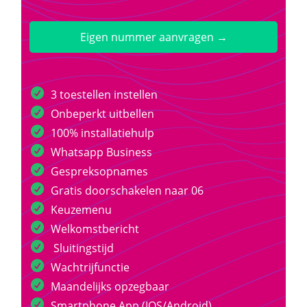
Eigen nummer aanvragen →
3 toestellen instellen
Onbeperkt uitbellen
100% installatiehulp
Whatsapp Business
Gespreksopnames
Gratis doorschakelen naar 06
Keuzemenu
Welkomstbericht
Sluitingstijd
Wachtrijfunctie
Maandelijks opzegbaar
Smartphone App (IOS/Android)