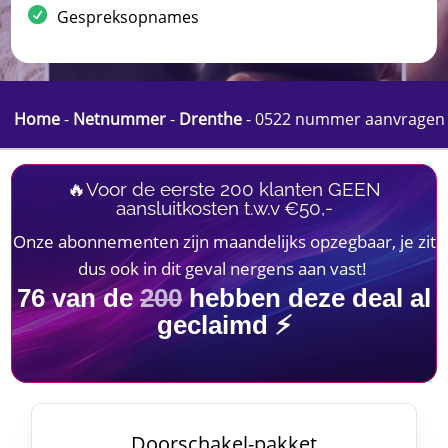
Gespreksopnames
Home
-
Netnummer
-
Drenthe
-
0522 nummer aanvragen
🔥Voor de eerste 200 klanten GEEN
aansluitkosten t.w.v €50,-
Onze abonnementen zijn maandelijks opzegbaar, je zit
dus ook in dit geval nergens aan vast!
76
van de
200
hebben deze deal al
geclaimd ⚡
Doorschakel-pakket