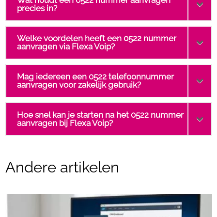
Wat houdt een 0522 nummer aanvragen
precies in?
Welke voordelen heeft een 0522 nummer
aanvragen via Flexa Voip?
Mag iedereen een 0522 telefoonnummer
aanvragen voor zakelijk gebruik?
Hoe snel kan je starten na het 0522 nummer
aanvragen bij Flexa Voip?
Andere artikelen