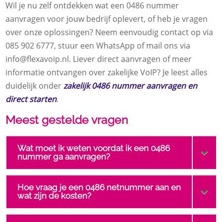
Wil je nu zelf ontdekken wat een 0486 nummer
aanvragen voor jouw bedrijf oplevert, of heb je vragen
over onze oplossingen? Neem eenvoudig contact op via
085 902 6777, stuur een WhatsApp of mail ons via
info@flexavoip.nl. Liever direct aanvragen of meer
informatie ontvangen over zakelijke VoIP? Je leest alles
duidelijk onder
zakelijk 0486 nummer aanvragen en
direct starten
.
Meest gestelde vragen
Wat moet ik weten voordat ik een 0486
nummer ga aanvragen?
Hoe vraag je een 0486 netnummer aan en
wat zijn de kosten?