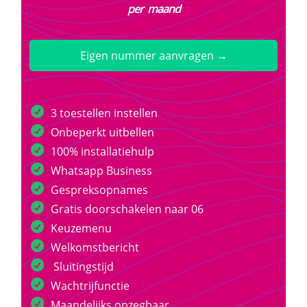
per maand
Eigen nummer aanvragen →
3 toestellen instellen
Onbeperkt uitbellen
100% installatiehulp
Whatsapp Business
Gespreksopnames
Gratis doorschakelen naar 06
Keuzemenu
Welkomstbericht
Sluitingstijd
Wachtrijfunctie
Maandelijks opzegbaar