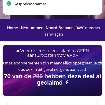
Gespreksopnames
Home
-
Netnummer
-
Noord-Brabant
-
0486 nummer
aanvragen
🔥Voor de eerste 200 klanten GEEN
aansluitkosten t.w.v €50,-
Onze abonnementen zijn maandelijks opzegbaar, je zit
dus ook in dit geval nergens aan vast!
76
van de
200
hebben deze deal al
geclaimd ⚡